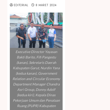
EDITORIAL
8 MARET 2024
Executive Director Yayasan
Bakti Barito, Fifi Pangestu
(kanan), Sekretaris Daerah
Kabupaten Garut, Nurdin Yana
(kedua kanan), Government
Relation and Circular Economy
Department Manager Chandra
Asri Group, Donny Adolf
(kedua kiri), Kepala Dinas
Pekerjaan Umum dan Penataan
Ruang (PUPR) Kabupaten