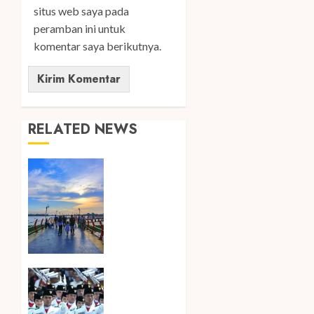
situs web saya pada
peramban ini untuk
komentar saya berikutnya.
RELATED NEWS
Ini Lima
Tren
Perjalanan
yang
Membentuk
Industri
Wisata
di Paruh
Songkok
Kedua
BHS dan
2026
Atlas