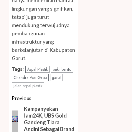
hanya memberikan manfaat
lingkungan yang signifikan,
tetapi juga turut
mendukung terwujudnya
pembangunan
infrastruktur yang
berkelanjutan di Kabupaten
Garut.
Tags:
Aspal Plastik
bakti barito
Chandra Asri Grou
garut
jalan aspal plastik
Post
Previous
navigation
Previous
Kampanyekan
Iam24K, UBS Gold
post:
Gandeng Tiara
Andini Sebagai Brand