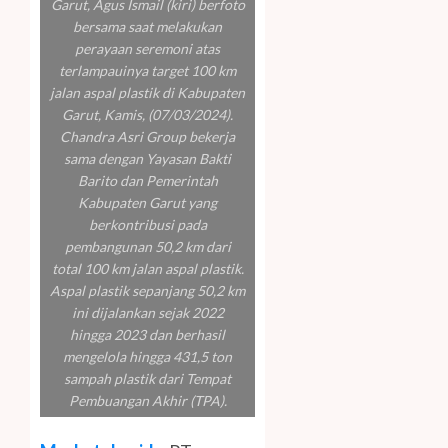
Garut, Agus Ismail (kiri) berfoto
bersama saat melakukan
perayaan seremoni atas
terlampauinya target 100 km
jalan aspal plastik di Kabupaten
Garut, Kamis, (07/03/2024).
Chandra Asri Group bekerja
sama dengan Yayasan Bakti
Barito dan Pemerintah
Kabupaten Garut yang
berkontribusi pada
pembangunan 50,2 km dari
total 100 km jalan aspal plastik.
Aspal plastik sepanjang 50,2 km
ini dijalankan sejak 2022
hingga 2023 dan berhasil
mengelola hingga 431,5 ton
sampah plastik dari Tempat
Pembuangan Akhir (TPA).