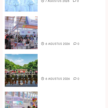
7 AGUSTUS 2026
0
Kembali Hadir di Jakarta, IGHE
2026 Jadi Gerbang Inovasi dan
Peluang Bisnis Industri Gifts dan
Housewares Asia Tenggara
6 AGUSTUS 2026
0
Peringati Hari Mangrove Sedunia,
Prudential Indonesia Tanam 5.500
Mangrove
6 AGUSTUS 2026
0
Temukan Ribuan Mainan dan
Produk Bayi dari Seluruh Dunia di