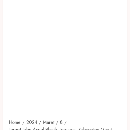
Home
2024
Maret
8
Target Jalan Aspal Plastik Tercapai, Kabupaten Garut