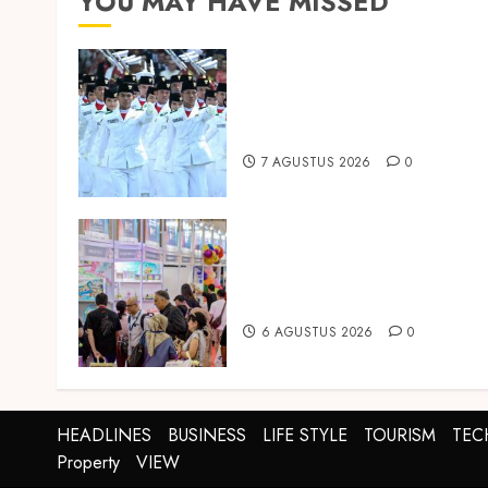
YOU MAY HAVE MISSED
Songkok BHS dan Atlas
Kembali Hadirkan Edisi
Paskibraka
7 AGUSTUS 2026
0
Temukan Ribuan Mainan dan
Produk Bayi dari Seluruh Duni
di IBTE 2026
6 AGUSTUS 2026
0
HEADLINES
BUSINESS
LIFE STYLE
TOURISM
TE
Property
VIEW