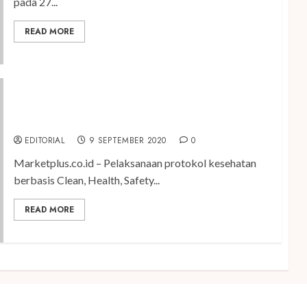
pada 27...
READ MORE
Pentingnya Penerapan Protokol Kesehatan
Berbasis CHSE di Destinasi Pariwisata
EDITORIAL
9 SEPTEMBER 2020
0
Marketplus.co.id – Pelaksanaan protokol kesehatan
berbasis Clean, Health, Safety...
READ MORE