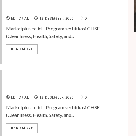
Jawa Timur Bersiap Sambut Wisatawan dengan
CHSE
EDITORIAL
12 DESEMBER 2020
0
Marketplus.co.id – Program sertifikasi CHSE
(Cleanliness, Health, Safety, and...
READ MORE
Antusias Tinggi, Pendaftar Sertifikasi CHSE Usaha
Pariwisata di Jawa Timur Lampaui Target
EDITORIAL
12 DESEMBER 2020
0
Marketplus.co.id – Program sertifikasi CHSE
(Cleanliness, Health, Safety, and...
READ MORE