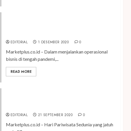
Konsisten Terapkan Protokol Kesehatan, ITDC
Melalui The Nusa Dua Raih Sertifikat CHSE Dari
Kemenparekraf
EDITORIAL
1 DESEMBER 2020
0
Marketplus.co.id – Dalam menjalankan operasional
bisnis di tengah pandemi,...
READ MORE
Sambut Hari Pariwisata Sedunia dengan Perkuat
Protokol Kesehatan Berbasis CHSE
EDITORIAL
21 SEPTEMBER 2020
0
Marketplus.co.id – Hari Pariwisata Sedunia yang jatuh