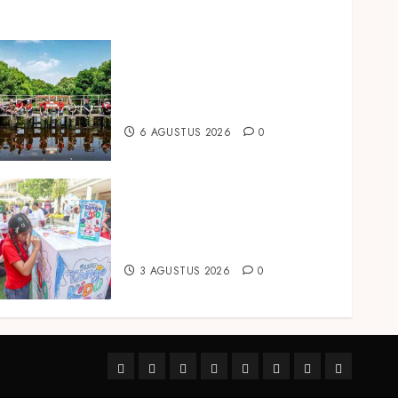
Peringati Hari Mangrove
Sedunia, Prudential Indonesia
Tanam 5.500 Mangrove
6 AGUSTUS 2026
0
Susu Tango Kido Luncurkan
Susu Full Cream Fresh Milk
Tanpa Tambahan Sukrosa
3 AGUSTUS 2026
0
HEADLINES
BUSINESS
LIFE
TOURISM
TECHNO
EXPERT
Property
VIEW
STYLE
SAYS