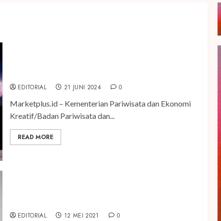
Kemenparekraf Minta Pengelola Destinasi Perkuat
CHSE
EDITORIAL
21 JUNI 2024
0
Marketplus.id – Kementerian Pariwisata dan Ekonomi
Kreatif/Badan Pariwisata dan...
READ MORE
Jelang Libur Lebaran, Pelaku Industri Parekraf
Diimbau Perketat CHSE dan 3M
EDITORIAL
12 MEI 2021
0