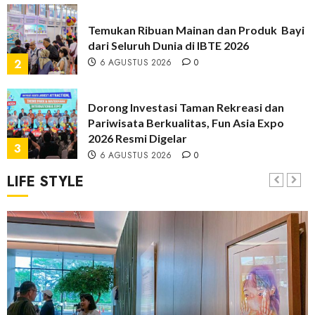
6 AGUSTUS 2026
0
Temukan Ribuan Mainan dan Produk Bayi
dari Seluruh Dunia di IBTE 2026
6 AGUSTUS 2026
0
2
Dorong Investasi Taman Rekreasi dan
Pariwisata Berkualitas, Fun Asia Expo
2026 Resmi Digelar
3
6 AGUSTUS 2026
0
LIFE STYLE
Hadir di Inagritech 2026, Pupuk Hayati
Dinosaurus Tawarkan Solusi Pembenah
Tanah Berbasis Bio-Teknologi
4
1 AGUSTUS 2026
0
Perkuat Posisi sebagai Bank Digital yang
Sehat dan Tepercaya, BNC Bukukan Laba
Rp294,85 Miliar pada Semester I 2026