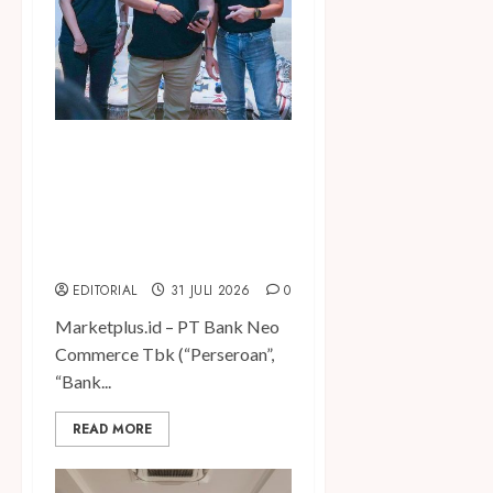
Perkuat Posisi sebagai Bank
Digital yang Sehat dan
Tepercaya, BNC Bukukan
Laba Rp294,85 Miliar pada
Semester I 2026
EDITORIAL
31 JULI 2026
0
Marketplus.id – PT Bank Neo
Commerce Tbk (“Perseroan”,
“Bank...
READ MORE