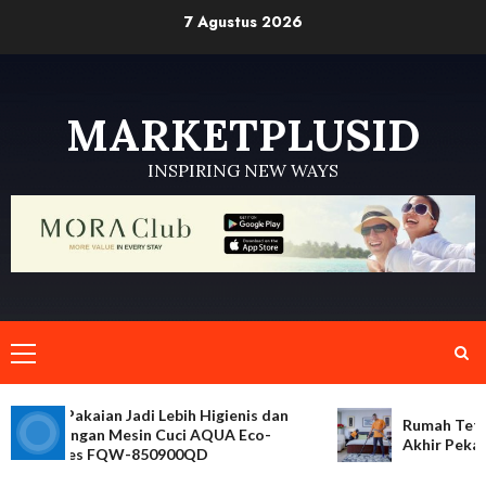
Skip
7 Agustus 2026
to
content
MARKETPLUSID
INSPIRING NEW WAYS
Primary
Menu
wat Pakaian Jadi Lebih Higienis dan
Rumah Tetap Ber
tis dengan Mesin Cuci AQUA Eco-
Akhir Pekan Leb
 Series FQW-850900QD