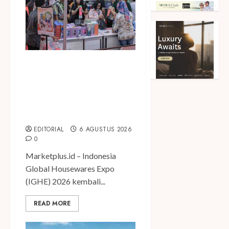
Kembali Hadir di Jakarta,
IGHE 2026 Jadi Gerbang
Inovasi dan Peluang Bisnis
Industri Gifts dan
Housewares Asia Tenggara
EDITORIAL
6 AGUSTUS 2026
0
Marketplus.id – Indonesia
Global Housewares Expo
(IGHE) 2026 kembali...
READ MORE