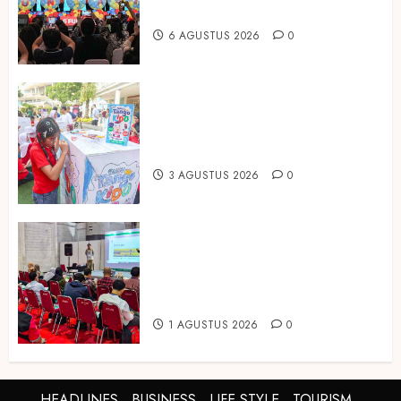
Asia Expo 2026 Resmi Digelar
6 AGUSTUS 2026
0
Susu Tango Kido Luncurkan Susu
Full Cream Fresh Milk Tanpa
Tambahan Sukrosa
3 AGUSTUS 2026
0
Hadir di Inagritech 2026, Pupuk
Hayati Dinosaurus Tawarkan
Solusi Pembenah Tanah Berbasis
Bio-Teknologi
1 AGUSTUS 2026
0
HEADLINES
BUSINESS
LIFE STYLE
TOURISM