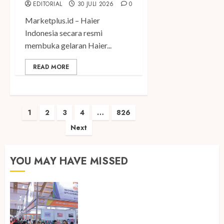
EDITORIAL
30 JULI 2026
0
Marketplus.id – Haier
Indonesia secara resmi
membuka gelaran Haier...
READ MORE
Paginasi
1
2
3
4
…
826
Next
pos
YOU MAY HAVE MISSED
Kembali Hadir di Jakarta, IGHE
2026 Jadi Gerbang Inovasi dan
Peluang Bisnis Industri Gifts dan