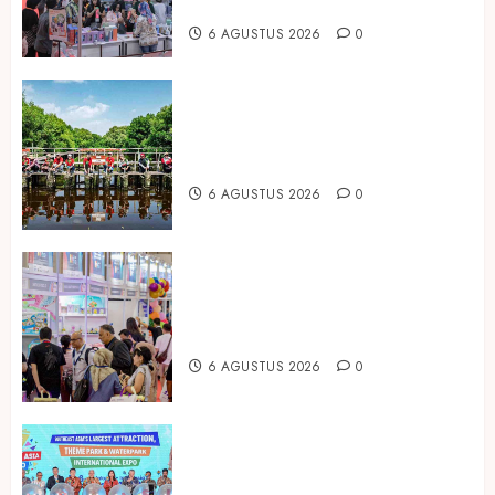
Housewares Asia Tenggara
6 AGUSTUS 2026
0
Peringati Hari Mangrove Sedunia,
Prudential Indonesia Tanam 5.500
Mangrove
6 AGUSTUS 2026
0
Temukan Ribuan Mainan dan
Produk Bayi dari Seluruh Dunia di
IBTE 2026
6 AGUSTUS 2026
0
Dorong Investasi Taman Rekreasi
dan Pariwisata Berkualitas, Fun