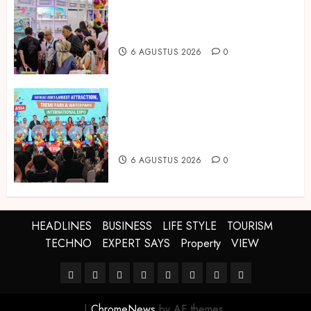
Temukan Ribuan Mainan dan
Produk Bayi dari Seluruh Dunia di
IBTE 2026
6 AGUSTUS 2026
0
Dorong Investasi Taman Rekreasi
dan Pariwisata Berkualitas, Fun
Asia Expo 2026 Resmi Digelar
6 AGUSTUS 2026
0
HEADLINES
BUSINESS
LIFE STYLE
TOURISM
TECHNO
EXPERT SAYS
Property
VIEW
HEADLINES
BUSINESS
LIFE
TOURISM
TECHNO
EXPERT
Property
VIEW
STYLE
SAYS
|
ChromeNews
by AF themes.