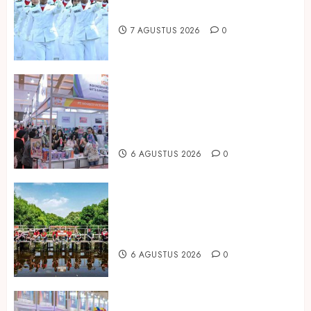
Hadirkan Edisi Paskibraka
7 AGUSTUS 2026
0
Kembali Hadir di Jakarta, IGHE
2026 Jadi Gerbang Inovasi dan
Peluang Bisnis Industri Gifts dan
Housewares Asia Tenggara
6 AGUSTUS 2026
0
Peringati Hari Mangrove Sedunia,
Prudential Indonesia Tanam 5.500
Mangrove
6 AGUSTUS 2026
0