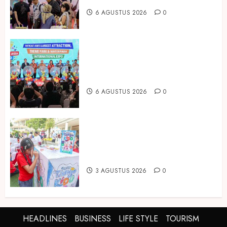
6 AGUSTUS 2026
0
Dorong Investasi Taman Rekreasi
dan Pariwisata Berkualitas, Fun
Asia Expo 2026 Resmi Digelar
6 AGUSTUS 2026
0
Susu Tango Kido Luncurkan Susu
Full Cream Fresh Milk Tanpa
Tambahan Sukrosa
3 AGUSTUS 2026
0
HEADLINES
BUSINESS
LIFE STYLE
TOURISM