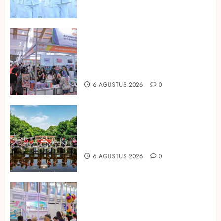
Kembali Hadir di Jakarta, IGHE
2026 Jadi Gerbang Inovasi dan
Peluang Bisnis Industri Gifts dan
Housewares Asia Tenggara
6 AGUSTUS 2026
0
Peringati Hari Mangrove Sedunia,
Prudential Indonesia Tanam 5.500
Mangrove
6 AGUSTUS 2026
0
Temukan Ribuan Mainan dan
Produk Bayi dari Seluruh Dunia di
IBTE 2026