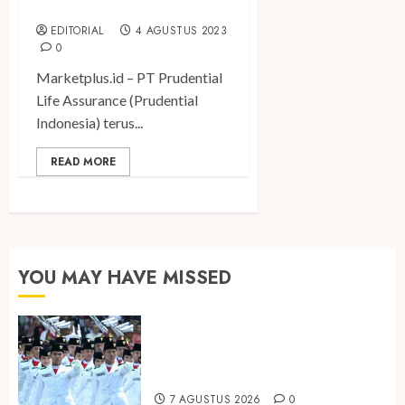
Program EB2Life
EDITORIAL
4 AGUSTUS 2023
0
Marketplus.id – PT Prudential
Life Assurance (Prudential
Indonesia) terus...
READ MORE
YOU MAY HAVE MISSED
Songkok BHS dan Atlas Kembali
Hadirkan Edisi Paskibraka
7 AGUSTUS 2026
0