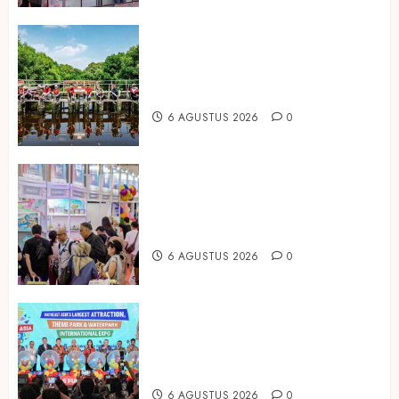
Peringati Hari Mangrove Sedunia,
Prudential Indonesia Tanam 5.500
Mangrove
6 AGUSTUS 2026
0
Temukan Ribuan Mainan dan
Produk Bayi dari Seluruh Dunia di
IBTE 2026
6 AGUSTUS 2026
0
Dorong Investasi Taman Rekreasi
dan Pariwisata Berkualitas, Fun
Asia Expo 2026 Resmi Digelar
6 AGUSTUS 2026
0