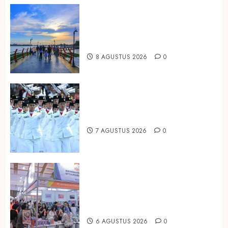
Ini Lima Tren Perjalanan yang
Membentuk Industri Wisata di
Paruh Kedua 2026
8 AGUSTUS 2026
0
Songkok BHS dan Atlas Kembali
Hadirkan Edisi Paskibraka
7 AGUSTUS 2026
0
Kembali Hadir di Jakarta, IGHE
2026 Jadi Gerbang Inovasi dan
Peluang Bisnis Industri Gifts dan
Housewares Asia Tenggara
6 AGUSTUS 2026
0