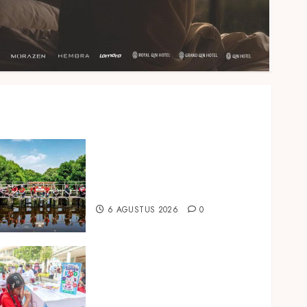
Peringati Hari Mangrove
Sedunia, Prudential Indonesia
Tanam 5.500 Mangrove
6 AGUSTUS 2026
0
Susu Tango Kido Luncurkan
Susu Full Cream Fresh Milk
Tanpa Tambahan Sukrosa