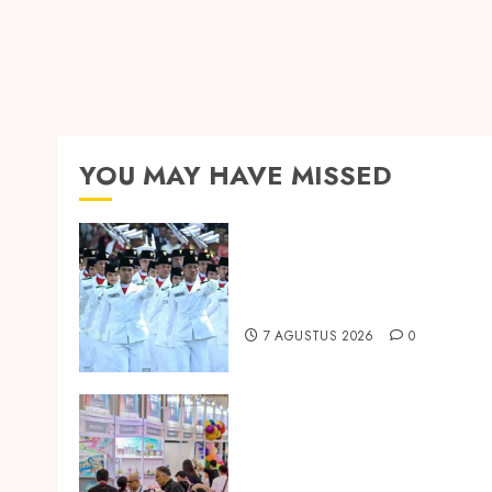
YOU MAY HAVE MISSED
Songkok BHS dan Atlas
Kembali Hadirkan Edisi
Paskibraka
7 AGUSTUS 2026
0
Temukan Ribuan Mainan dan
Produk Bayi dari Seluruh Duni
di IBTE 2026