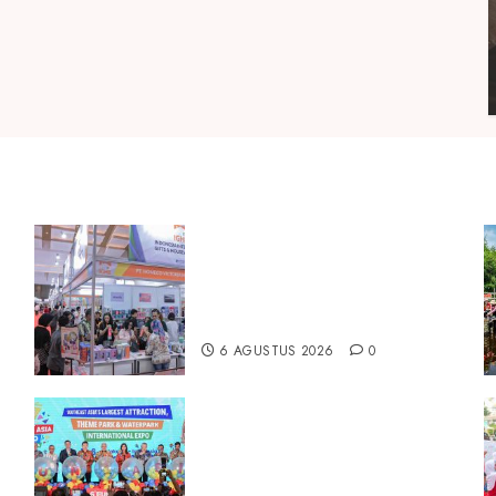
Kembali Hadir di Jakarta, IGHE
2026 Jadi Gerbang Inovasi dan
Peluang Bisnis Industri Gifts
dan Housewares Asia Tenggara
6 AGUSTUS 2026
0
Dorong Investasi Taman
Rekreasi dan Pariwisata
a
Berkualitas, Fun Asia Expo 2026
Resmi Digelar