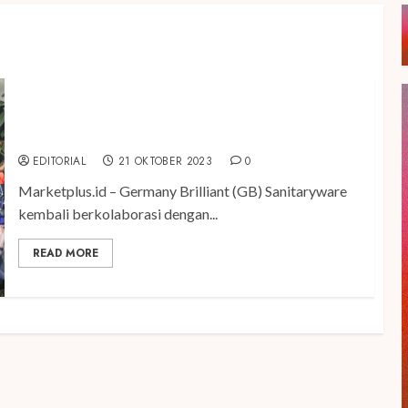
Resmi Dibuka, T-Space dr. Tompi dilengkapi Smart
Produk GB Sanitaryware
EDITORIAL
21 OKTOBER 2023
0
Marketplus.id – Germany Brilliant (GB) Sanitaryware
kembali berkolaborasi dengan...
READ MORE