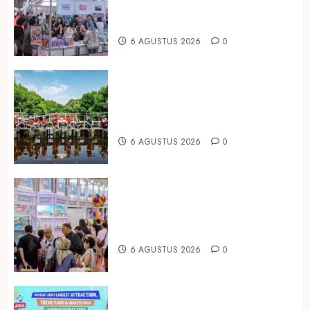
Peluang Bisnis Industri Gifts dan
Housewares Asia Tenggara
6 AGUSTUS 2026
0
Peringati Hari Mangrove Sedunia,
Prudential Indonesia Tanam 5.500
Mangrove
6 AGUSTUS 2026
0
Temukan Ribuan Mainan dan
Produk Bayi dari Seluruh Dunia di
IBTE 2026
6 AGUSTUS 2026
0
Dorong Investasi Taman Rekreasi