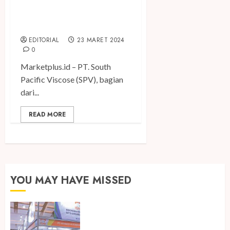
Lenzing Group Kembali
Hadir di INDO INTERTEX &
INATEX 2024
EDITORIAL
23 MARET 2024
0
Marketplus.id – PT. South
Pacific Viscose (SPV), bagian
dari...
READ MORE
YOU MAY HAVE MISSED
Kembali Hadir di Jakarta, IGHE
2026 Jadi Gerbang Inovasi dan