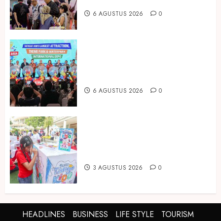
IBTE 2026
6 AGUSTUS 2026
0
Dorong Investasi Taman Rekreasi
dan Pariwisata Berkualitas, Fun
Asia Expo 2026 Resmi Digelar
6 AGUSTUS 2026
0
Susu Tango Kido Luncurkan Susu
Full Cream Fresh Milk Tanpa
Tambahan Sukrosa
3 AGUSTUS 2026
0
HEADLINES
BUSINESS
LIFE STYLE
TOURISM