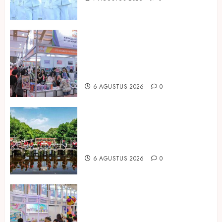
Kembali Hadir di Jakarta, IGHE
2026 Jadi Gerbang Inovasi dan
Peluang Bisnis Industri Gifts dan
Housewares Asia Tenggara
6 AGUSTUS 2026
0
Peringati Hari Mangrove Sedunia,
Prudential Indonesia Tanam 5.500
Mangrove
6 AGUSTUS 2026
0
Temukan Ribuan Mainan dan
Produk Bayi dari Seluruh Dunia di