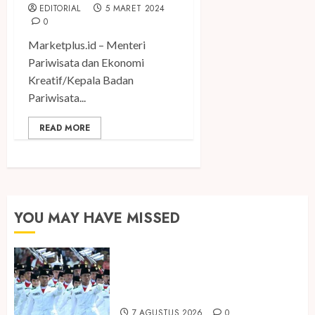
EDITORIAL
5 MARET 2024
0
Marketplus.id – Menteri
Pariwisata dan Ekonomi
Kreatif/Kepala Badan
Pariwisata...
READ MORE
YOU MAY HAVE MISSED
Songkok BHS dan Atlas Kembali
Hadirkan Edisi Paskibraka
7 AGUSTUS 2026
0