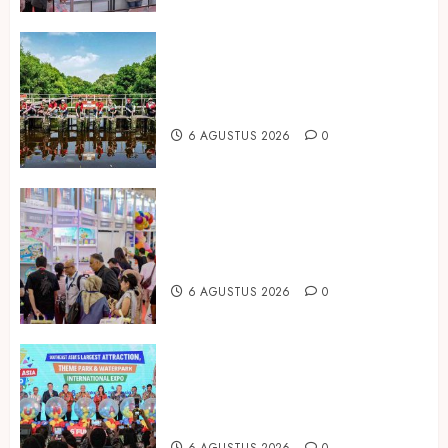
Peringati Hari Mangrove Sedunia,
Prudential Indonesia Tanam 5.500
Mangrove
6 AGUSTUS 2026
0
Temukan Ribuan Mainan dan
Produk Bayi dari Seluruh Dunia di
IBTE 2026
6 AGUSTUS 2026
0
Dorong Investasi Taman Rekreasi
dan Pariwisata Berkualitas, Fun
Asia Expo 2026 Resmi Digelar
6 AGUSTUS 2026
0