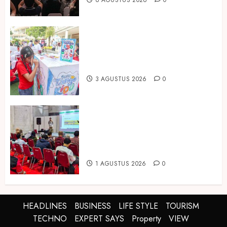
Susu Tango Kido Luncurkan Susu
Full Cream Fresh Milk Tanpa
Tambahan Sukrosa
3 AGUSTUS 2026
0
Hadir di Inagritech 2026, Pupuk
Hayati Dinosaurus Tawarkan
Solusi Pembenah Tanah Berbasis
Bio-Teknologi
1 AGUSTUS 2026
0
HEADLINES
BUSINESS
LIFE STYLE
TOURISM
TECHNO
EXPERT SAYS
Property
VIEW