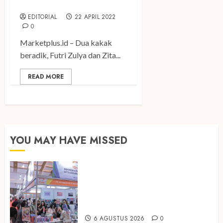
yang Sarat Inspirasi
EDITORIAL
22 APRIL 2022
0
Marketplus.id – Dua kakak
beradik, Futri Zulya dan Zita...
READ MORE
YOU MAY HAVE MISSED
Kembali Hadir di Jakarta, IGHE
2026 Jadi Gerbang Inovasi dan
Peluang Bisnis Industri Gifts dan
Housewares Asia Tenggara
6 AGUSTUS 2026
0