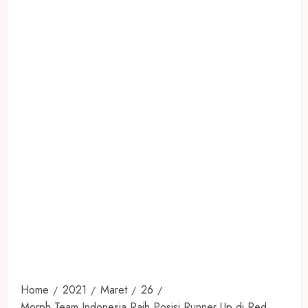
Home
2021
Maret
26
Morph Team Indonesia Raih Posisi Runner Up di Red