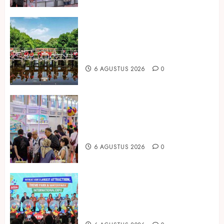
Peringati Hari Mangrove Sedunia,
Prudential Indonesia Tanam 5.500
Mangrove
6 AGUSTUS 2026
0
Temukan Ribuan Mainan dan
Produk Bayi dari Seluruh Dunia di
IBTE 2026
6 AGUSTUS 2026
0
Dorong Investasi Taman Rekreasi
dan Pariwisata Berkualitas, Fun
Asia Expo 2026 Resmi Digelar