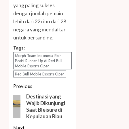
yang paling sukses
dengan jumlah pemain
lebih dari 22 ribu dari 28
negara yang mendaftar
untuk bertanding.
Tags:
Morph Team Indonesia Raih
Posisi Runner Up di Red Bull
Mobile Esports Open
Red Bull Mobile Esports Open
Post
Previous
navigation
Previous
Destinasi yang
Wajib Dikunjungi
post:
Saat Bleisure di
Kepulauan Riau
Next