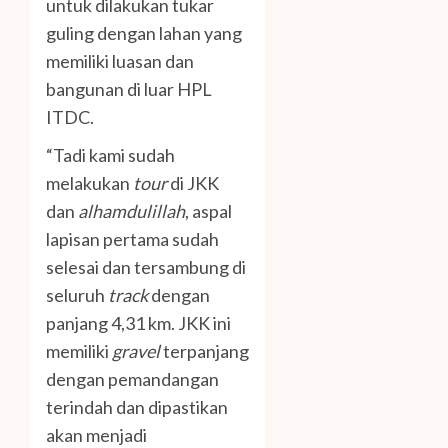
untuk dilakukan tukar
guling dengan lahan yang
memiliki luasan dan
bangunan di luar HPL
ITDC.
“Tadi kami sudah
melakukan
tour
di JKK
dan
alhamdulillah
, aspal
lapisan pertama sudah
selesai dan tersambung di
seluruh
track
dengan
panjang 4,31 km. JKK ini
memiliki
gravel
terpanjang
dengan pemandangan
terindah dan dipastikan
akan menjadi