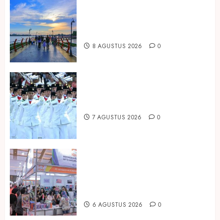
dan
Ini Lima Tren Perjalanan yang
Housewares
Membentuk Industri Wisata di
Asia
Paruh Kedua 2026
Tenggara
8 AGUSTUS 2026
0
6
AGUSTUS
2026
0
Songkok BHS dan Atlas Kembali
Hadirkan Edisi Paskibraka
7 AGUSTUS 2026
0
Kembali Hadir di Jakarta, IGHE
2026 Jadi Gerbang Inovasi dan
Peluang Bisnis Industri Gifts dan
Housewares Asia Tenggara
6 AGUSTUS 2026
0