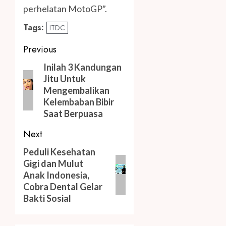
perhelatan MotoGP”.
Tags:
ITDC
Post
Previous
navigation
Previous
Inilah 3 Kandungan
Jitu Untuk
post:
Mengembalikan
Kelembaban Bibir
Saat Berpuasa
Next
Next
Peduli Kesehatan
Gigi dan Mulut
post:
Anak Indonesia,
Cobra Dental Gelar
Bakti Sosial