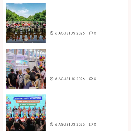
Peringati Hari Mangrove Sedunia,
Prudential Indonesia Tanam 5.500
Mangrove
6 AGUSTUS 2026
0
Temukan Ribuan Mainan dan
Produk Bayi dari Seluruh Dunia di
IBTE 2026
6 AGUSTUS 2026
0
Dorong Investasi Taman Rekreasi
dan Pariwisata Berkualitas, Fun
Asia Expo 2026 Resmi Digelar
6 AGUSTUS 2026
0