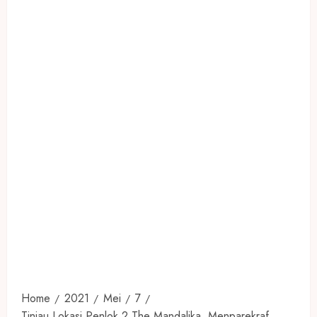
Home
2021
Mei
7
Tinjau Lokasi Penlok 2 The Mandalika, Menparekraf