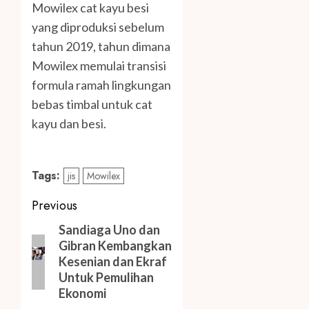
Mowilex cat kayu besi
yang diproduksi sebelum
tahun 2019, tahun dimana
Mowilex memulai transisi
formula ramah lingkungan
bebas timbal untuk cat
kayu dan besi.
Tags:
jis
Mowilex
Post
Previous
navigation
Previous
Sandiaga Uno dan
Gibran Kembangkan
post:
Kesenian dan Ekraf
Untuk Pemulihan
Ekonomi