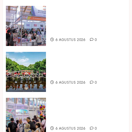
Kembali Hadir di Jakarta, IGHE
2026 Jadi Gerbang Inovasi dan
Peluang Bisnis Industri Gifts dan
Housewares Asia Tenggara
6 AGUSTUS 2026
0
Peringati Hari Mangrove Sedunia,
Prudential Indonesia Tanam 5.500
Mangrove
6 AGUSTUS 2026
0
Temukan Ribuan Mainan dan
Produk Bayi dari Seluruh Dunia di
IBTE 2026
6 AGUSTUS 2026
0