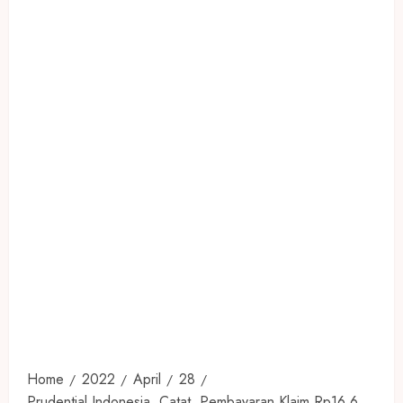
Home
2022
April
28
Prudential Indonesia Catat Pembayaran Klaim Rp16,6