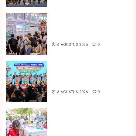
Temukan Ribuan Mainan dan
Produk Bayi dari Seluruh Dunia di
IBTE 2026
6 AGUSTUS 2026
0
Dorong Investasi Taman Rekreasi
dan Pariwisata Berkualitas, Fun
Asia Expo 2026 Resmi Digelar
6 AGUSTUS 2026
0
Susu Tango Kido Luncurkan Susu
Full Cream Fresh Milk Tanpa
Tambahan Sukrosa