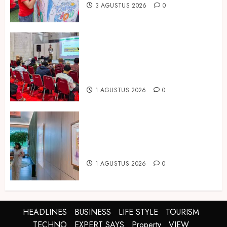
3 AGUSTUS 2026
0
Hadir di Inagritech 2026, Pupuk
Hayati Dinosaurus Tawarkan
Solusi Pembenah Tanah Berbasis
Bio-Teknologi
1 AGUSTUS 2026
0
ARTOTEL Living World Grand
Wisata Bekasi Gelar Pameran
Bertajuk “Melahirkan Teman”
1 AGUSTUS 2026
0
HEADLINES
BUSINESS
LIFE STYLE
TOURISM
TECHNO
EXPERT SAYS
Property
VIEW