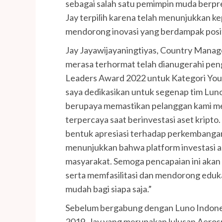
sebagai salah satu pemimpin muda berpre
Jay terpilih karena telah menunjukkan k
mendorong inovasi yang berdampak posit
Jay Jayawijayaningtiyas, Country Manag
merasa terhormat telah dianugerahi pe
Leaders Award 2022 untuk Kategori Youn
saya dedikasikan untuk segenap tim Lun
berupaya memastikan pelanggan kami m
terpercaya saat berinvestasi aset kripto
bentuk apresiasi terhadap perkembangan 
menunjukkan bahwa platform investasi as
masyarakat. Semoga pencapaian ini akan
serta memfasilitasi dan mendorong edukas
mudah bagi siapa saja.”
Sebelum bergabung dengan Luno Indone
2019, Jay yang merupakan lulusan Aero