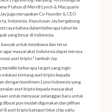
lama 9 tahun di Merrill Lynch & Macquarie
u, Jay juga merupakan Co-founder & CEO
karta, Indonesia. Keputusan Jay bergabung
 percaya bahwa dalam beberapa tahun ke
ak yang besar di Indonesia.
t banyak untuk membawa dan terus
n agar masyarakat Indonesia dapat merasa
tasi aset kripto.” tambah Jay.
memiliki beberapa target yang ingin
n edukasi tentang aset kripto kepada
alan dengan komitmen Luno Indonesia yang
enalan aset kripto kepada masyarakat
ahaan untuk menyasar pelanggan baru untuk
ang dibuat pun mudah digunakan dan pilihan
ri 8 aset kripto kategori blue chip yaitu