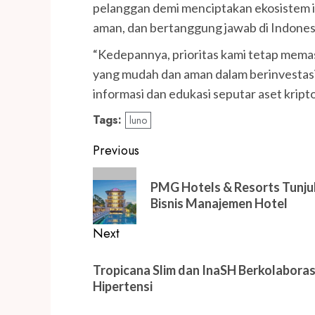
pelanggan demi menciptakan ekosistem ind
aman, dan bertanggung jawab di Indones
“Kedepannya, prioritas kami tetap mem
yang mudah dan aman dalam berinvestasi 
informasi dan edukasi seputar aset kripto
Tags:
luno
Post
Previous
navigation
Previous
PMG Hotels & Resorts Tunj
post:
Bisnis Manajemen Hotel
Next
Next
Tropicana Slim dan InaSH Berkolabora
post:
Hipertensi