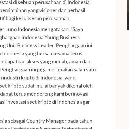
stasi di sebuah perusahaan di Indonesia.
epemimpinan yang visioner dan berhasil
if bagi kesuksesan perusahaan.
er Luno Indonesia mengatakan, “Saya
nghargaan Indonesia Young Business
g Unit Business Leader. Penghargaan ini
o Indonesia yang bersama-sama terus
endapatkan akses yang mudah, aman dan
. Penghargaan ini juga merupakan salah satu
industri kripto di Indonesia, yang
et kripto sudah mulai banyak dikenal oleh
 dapat terus mendorong kami berinovasi
i investasi aset kripto di Indonesia agar
sia sebagai Country Manager pada tahun
space Engineering Nanyang Technological