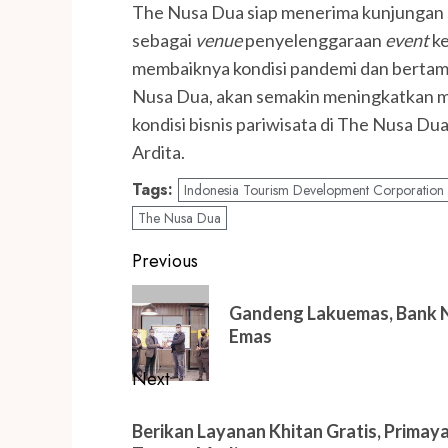
The Nusa Dua siap menerima kunjungan 
sebagai
venue
penyelenggaraan
event
ke
membaiknya kondisi pandemi dan bertamba
Nusa Dua, akan semakin meningkatkan m
kondisi bisnis pariwisata di The Nusa Dua
Ardita.
Tags:
Indonesia Tourism Development Corporation
The Nusa Dua
Post
Previous
navigation
Previous
Gandeng Lakuemas, Bank N
post:
Emas
Next
Next
Berikan Layanan Khitan Gratis, Primay
post: