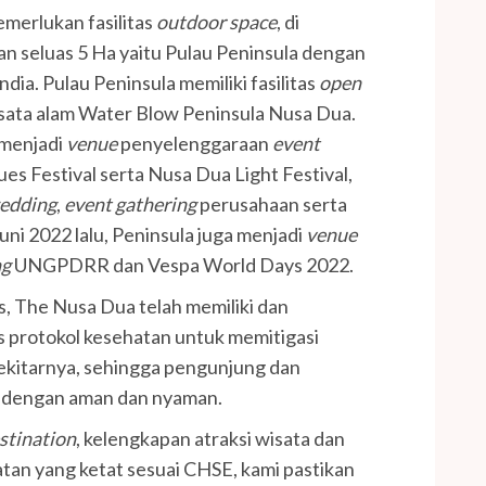
merlukan fasilitas
outdoor space
, di
n seluas 5 Ha yaitu Pulau Peninsula dengan
ia. Pulau Peninsula memiliki fasilitas
open
sata alam Water Blow Peninsula Nusa Dua.
 menjadi
venue
penyelenggaraan
event
es Festival serta Nusa Dua Light Festival,
edding
,
event gathering
perusahaan serta
uni 2022 lalu, Peninsula juga menjadi
venue
ng
UNGPDRR dan Vespa World Days 2022.
itas, The Nusa Dua telah memiliki dan
s protokol kesehatan untuk memitigasi
kitarnya, sehingga pengunjung dan
n dengan aman dan nyaman.
stination
, kelengkapan atraksi wisata dan
atan yang ketat sesuai CHSE, kami pastikan