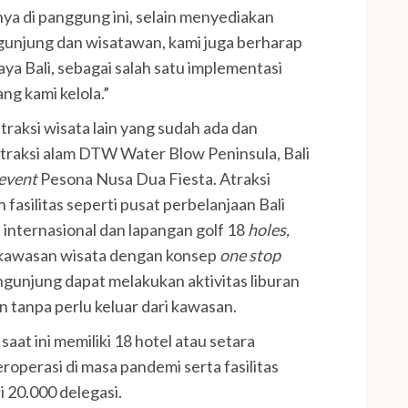
nnya di panggung ini, selain menyediakan
engunjung dan wisatawan, kami juga berharap
aya Bali, sebagai salah satu implementasi
ng kami kelola.”
traksi wisata lain yang sudah ada dan
traksi alam DTW Water Blow Peninsula, Bali
event
Pesona Nusa Dua Fiesta. Atraksi
 fasilitas seperti pusat perbelanjaan Bali
 internasional dan lapangan golf 18
holes,
 kawasan wisata dengan konsep
one stop
gunjung dapat melakukan aktivitas liburan
tanpa perlu keluar dari kawasan.
aat ini memiliki 18 hotel atau setara
operasi di masa pandemi serta fasilitas
20.000 delegasi.