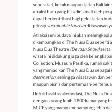
sendratari, kecak maupun tarian Bali lai
atraksi baru yang bisa dinikmati oleh p
dapat berkontribusi bagi pelestarian bud
prinsip
sustainable tourism
di kawasan ya
Atraksi seni budaya ini akan melengkapi a
dikembangkan di The Nusa Dua seperti a
Nusa Dua Theatre
(Devdan Show)
serta
wisata ini didukung juga oleh kelengkapan
Collection, Museum Pasifika, rumah sakit
yang menjadikan The Nusa Dua sebagai
destination
, sehingga wisatawan dan pen
maupun bisnis dan pertemuan-pertemuan 
Untuk fasilitas akomodasi, The Nusa Dua s
dengan kurang lebih 4.800 kamar yang ber
MICE yang mampu menampung lebih dari 