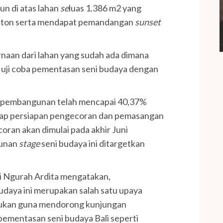
n di atas lahan
se
luas 1.386 m2 yang
nton serta mendapat pemandangan
sunset
aan dari lahan yang sudah ada dimana
 uji coba pementasan seni budaya dengan
pembangunan telah mencapai 40,37%
ap persiapan pengecoran dan pemasangan
ran akan dimulai pada akhir Juni
gunan
stage
seni budaya ini ditargetkan
i Ngurah Ardita mengatakan,
daya ini merupakan salah satu upaya
akukan guna mendorong kunjungan
ementasan seni budaya Bali seperti