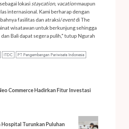
sebagai lokasi
staycation
,
vacation
maupun
las internasional. Kami berharap dengan
hnya fasilitas dan atraksi/
event
di The
inat wisatawan untuk berkunjung sehingga
 dan Bali dapat segera pulih,” tutup Ngurah
ITDC
PT Pengembangan Pariwisata Indonesia
eo Commerce Hadirkan Fitur Investasi
a Hospital Turunkan Puluhan