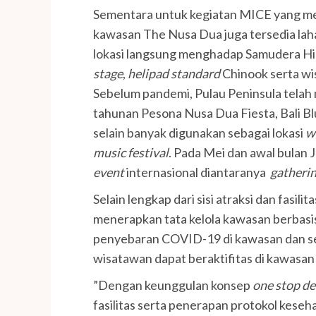
Sementara untuk kegiatan MICE yang me
kawasan The Nusa Dua juga tersedia laha
lokasi langsung menghadap Samudera Hind
stage
,
helipad standard
Chinook serta wi
Sebelum pandemi, Pulau Peninsula telah
tahunan Pesona Nusa Dua Fiesta, Bali Blu
selain banyak digunakan sebagai lokasi
w
music festival
. Pada Mei dan awal bulan J
event
internasional diantaranya
gatheri
Selain lengkap dari sisi atraksi dan fasil
menerapkan tata kelola kawasan berbasi
penyebaran COVID-19 di kawasan dan se
wisatawan dapat beraktifitas di kawasa
”Dengan keunggulan konsep
one stop de
fasilitas serta penerapan protokol keseh