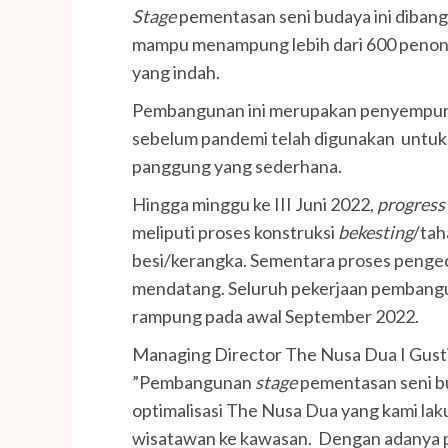
Stage
pementasan seni budaya ini dibangu
mampu menampung lebih dari 600 peno
yang indah.
Pembangunan ini merupakan penyempurn
sebelum pandemi telah digunakan untuk
panggung yang sederhana.
Hingga minggu ke III Juni 2022,
progress
meliputi proses konstruksi
bekesting
/tah
besi/kerangka. Sementara proses pengeco
mendatang. Seluruh pekerjaan pemban
rampung pada awal September 2022.
Managing Director The Nusa Dua I Gust
”Pembangunan
stage
pementasan seni bu
optimalisasi The Nusa Dua yang kami l
wisatawan ke kawasan. Dengan adanya p