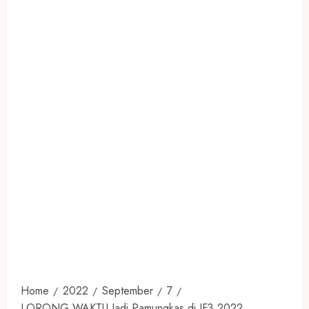
Home
2022
September
7
LORONG WAKTU Jadi Pamungkas di JF3 2022