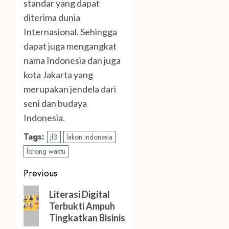
standar yang dapat
diterima dunia
Internasional. Sehingga
dapat juga mengangkat
nama Indonesia dan juga
kota Jakarta yang
merupakan jendela dari
seni dan budaya
Indonesia.
Tags:
jf3
lakon indonesia
lorong waktu
Post
Previous
navigation
Previous
Literasi Digital
post:
Terbukti Ampuh
Tingkatkan Bisinis