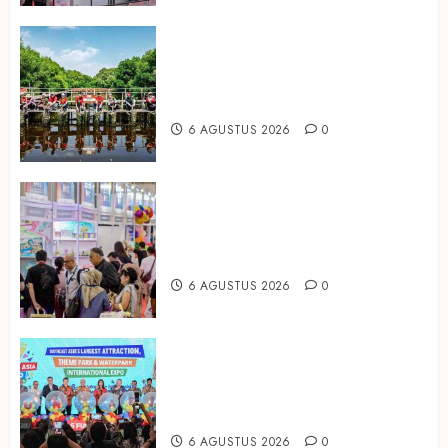
Peringati Hari Mangrove Sedunia,
Prudential Indonesia Tanam 5.500
Mangrove
6 AGUSTUS 2026
0
Temukan Ribuan Mainan dan
Produk Bayi dari Seluruh Dunia di
IBTE 2026
6 AGUSTUS 2026
0
Dorong Investasi Taman Rekreasi
dan Pariwisata Berkualitas, Fun
Asia Expo 2026 Resmi Digelar
6 AGUSTUS 2026
0