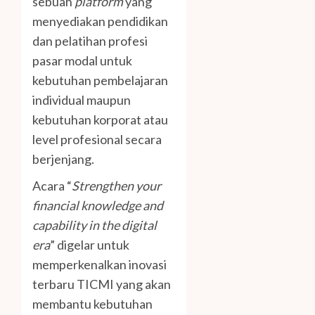
sebuah
platform
yang
menyediakan pendidikan
dan pelatihan profesi
pasar modal untuk
kebutuhan pembelajaran
individual maupun
kebutuhan korporat atau
level profesional secara
berjenjang.
Acara “
Strengthen your
financial knowledge and
capability in the digital
era
” digelar untuk
memperkenalkan inovasi
terbaru TICMI yang akan
membantu kebutuhan