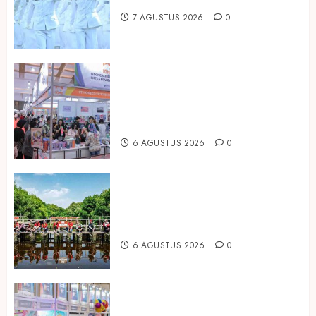
7 AGUSTUS 2026
0
Kembali Hadir di Jakarta, IGHE
2026 Jadi Gerbang Inovasi dan
Peluang Bisnis Industri Gifts dan
Housewares Asia Tenggara
6 AGUSTUS 2026
0
Peringati Hari Mangrove Sedunia,
Prudential Indonesia Tanam 5.500
Mangrove
6 AGUSTUS 2026
0
Temukan Ribuan Mainan dan