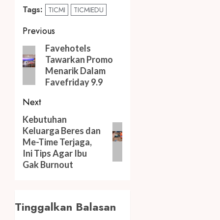
Tags:
TICMI
TICMIEDU
Post
Previous
navigation
Previous
Favehotels
Tawarkan Promo
post:
Menarik Dalam
Favefriday 9.9
Next
Next
Kebutuhan
Keluarga Beres dan
post:
Me-Time Terjaga,
Ini Tips Agar Ibu
Gak Burnout
Tinggalkan Balasan