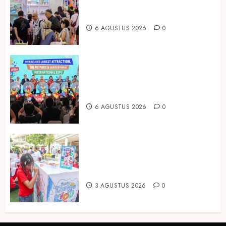
Produk Bayi dari Seluruh Dunia di
IBTE 2026
6 AGUSTUS 2026
0
Dorong Investasi Taman Rekreasi
dan Pariwisata Berkualitas, Fun
Asia Expo 2026 Resmi Digelar
6 AGUSTUS 2026
0
Susu Tango Kido Luncurkan Susu
Full Cream Fresh Milk Tanpa
Tambahan Sukrosa
3 AGUSTUS 2026
0