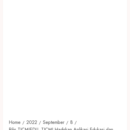
Home
2022
September
8
Rilis TICMIEDU, TICMI Hadirkan Aplikasi Edukasi dan