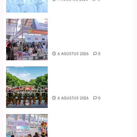
Kembali Hadir di Jakarta, IGHE
2026 Jadi Gerbang Inovasi dan
Peluang Bisnis Industri Gifts dan
Housewares Asia Tenggara
6 AGUSTUS 2026
0
Peringati Hari Mangrove Sedunia,
Prudential Indonesia Tanam 5.500
Mangrove
6 AGUSTUS 2026
0
Temukan Ribuan Mainan dan
Produk Bayi dari Seluruh Dunia di