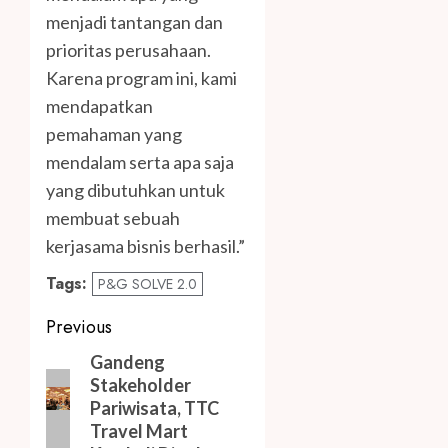
menjadi tantangan dan
prioritas perusahaan.
Karena program ini, kami
mendapatkan
pemahaman yang
mendalam serta apa saja
yang dibutuhkan untuk
membuat sebuah
kerjasama bisnis berhasil.”
Tags:
P&G SOLVE 2.0
Post
Previous
navigation
Previous
Gandeng
Stakeholder
post:
Pariwisata, TTC
Travel Mart