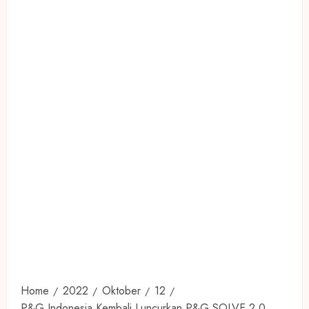
Home
2022
Oktober
12
P&G Indonesia Kembali Luncurkan P&G SOLVE 2.0