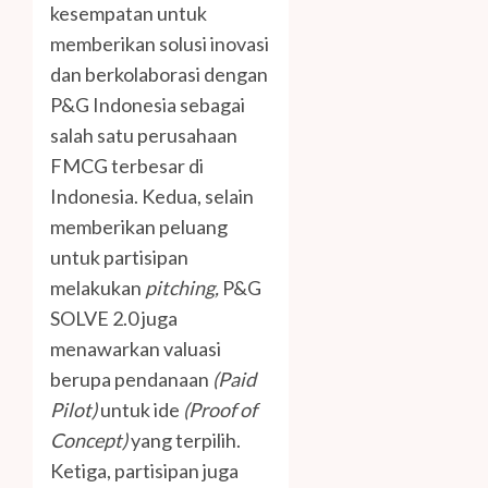
kesempatan untuk
memberikan solusi inovasi
dan berkolaborasi dengan
P&G Indonesia sebagai
salah satu perusahaan
FMCG terbesar di
Indonesia. Kedua, selain
memberikan peluang
untuk partisipan
melakukan
pitching,
P&G
SOLVE 2.0 juga
menawarkan valuasi
berupa pendanaan
(Paid
Pilot)
untuk ide
(Proof of
Concept)
yang terpilih.
Ketiga, partisipan juga