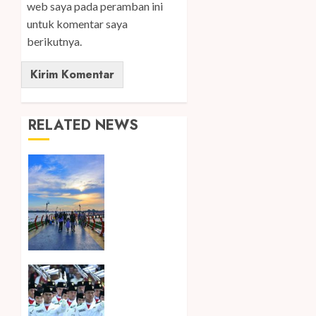
web saya pada peramban ini
untuk komentar saya
berikutnya.
RELATED NEWS
Ini Lima
Tren
Perjalanan
yang
Membentuk
Industri
Wisata
di Paruh
Songkok
Kedua
BHS dan
2026
Atlas