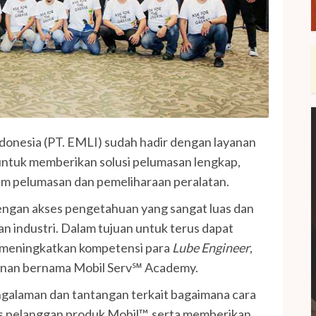
donesia (PT. EMLI) sudah hadir dengan layanan
untuk memberikan solusi pelumasan lengkap,
m pelumasan dan pemeliharaan peralatan.
dengan akses pengetahuan yang sangat luas dan
 industri. Dalam tujuan untuk terus dapat
n meningkatkan kompetensi para
Lube Engineer
,
hunan bernama Mobil Serv℠ Academy.
engalaman dan tantangan terkait bagaimana cara
s pelanggan produk Mobil™, serta memberikan