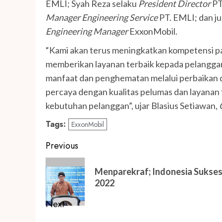
EMLI; Syah Reza selaku
President Director
PT
Manager Engineering Service
PT. EMLI; dan j
Engineering Manager
ExxonMobil.
“Kami akan terus meningkatkan kompetensi pa
memberikan layanan terbaik kepada pelanggan
manfaat dan penghematan melalui perbaikan 
percaya dengan kualitas pelumas dan layanan 
kebutuhan pelanggan”, ujar Blasius Setiawan,
Tags:
ExxonMobil
Post
Previous
navigation
Previous
Menparekraf; Indonesia Sukse
post:
2022
Next