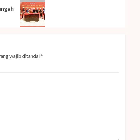
engah
yang wajib ditandai
*