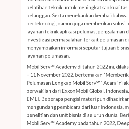
pelatihan teknik untuk meningkatkan kualitas 
pelanggan. Serta menekankan kembali bahwa 
berteknologi, namun juga memberikan solusi 
layanan teknik aplikasi pelumas, pengalaman 
investigasi permasalahan terkait pelumasan di 
menyampaikan informasi seputar tujuan bisni
layanan pelumasan.
Mobil Serv℠ Academy di tahun 2022 ini, dilak
– 11 November 2022, bertemakan “Memberik
Pelumasan Lengkap Mobil Serv℠” Acara ini aka
perwakilan dari ExxonMobil Global, Indonesia
EMLI. Beberapa pengisi materi pun dihadirkan
mengundang pembicara dari luar Indonesia, 
penelitian dan unit bisnis di seluruh dunia. Ber
Mobil Serv℠ Academy pada tahun 2022, Deep