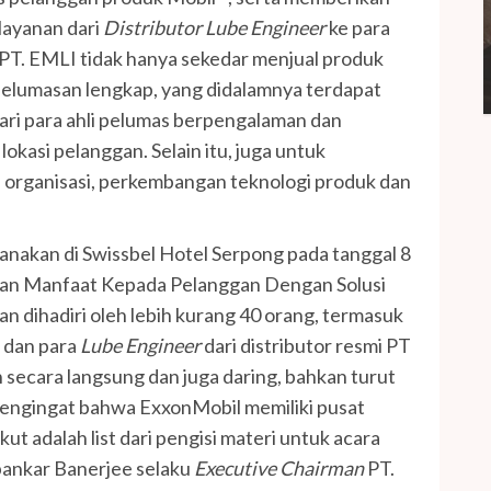
layanan dari
Distributor Lube Engineer
ke para
PT. EMLI tidak hanya sekedar menjual produk
pelumasan lengkap, yang didalamnya terdapat
dari para ahli pelumas berpengalaman dan
lokasi pelanggan. Selain itu, juga untuk
s organisasi, perkembangan teknologi produk dan
sanakan di Swissbel Hotel Serpong pada tanggal 8
an Manfaat Kepada Pelanggan Dengan Solusi
n dihadiri oleh lebih kurang 40 orang, termasuk
, dan para
Lube Engineer
dari distributor resmi PT
 secara langsung dan juga daring, bahkan turut
mengingat bahwa ExxonMobil memiliki pusat
ikut adalah list dari pengisi materi untuk acara
ankar Banerjee selaku
Executive Chairman
PT.