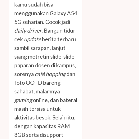
kamu sudah bisa
menggunakan Galaxy A54
5G seharian. Cocok jadi
daily driver
. Bangun tidur
cek
update
berita terbaru
sambil sarapan, lanjut
siang motretin slide-slide
paparan dosen di kampus,
sorenya
café hopping
dan
foto OOTD bareng
sahabat, malamnya
gaming
online, dan baterai
masih tersisa untuk
aktivitas besok. Selain itu,
dengan kapasitas RAM
8GB serta disupport