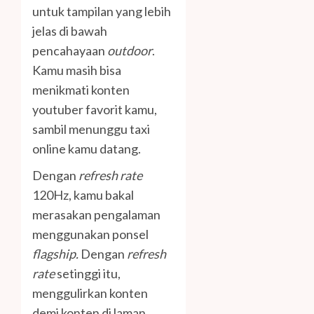
untuk tampilan yang lebih
jelas di bawah
pencahayaan
outdoor
.
Kamu masih bisa
menikmati konten
youtuber favorit kamu,
sambil menunggu taxi
online kamu datang.
Dengan
refresh rate
120Hz, kamu bakal
merasakan pengalaman
menggunakan ponsel
flagship.
Dengan
refresh
rate
setinggi itu,
menggulirkan konten
demi konten di laman