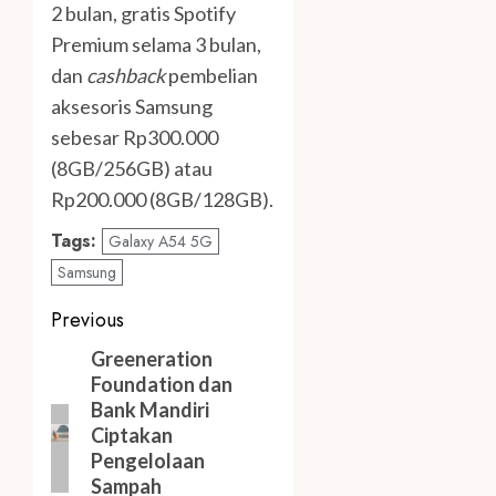
2 bulan, gratis Spotify
Premium selama 3 bulan,
dan
cashback
pembelian
aksesoris Samsung
sebesar Rp300.000
(8GB/256GB) atau
Rp200.000 (8GB/128GB).
Tags:
Galaxy A54 5G
Samsung
Post
Previous
navigation
Previous
Greeneration
Foundation dan
post:
Bank Mandiri
Ciptakan
Pengelolaan
Sampah