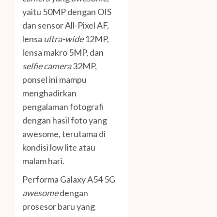
yaitu 50MP dengan OIS
dan sensor All-Pixel AF,
lensa
ultra-wide
12MP,
lensa makro 5MP, dan
selfie camera
32MP,
ponsel ini mampu
menghadirkan
pengalaman fotografi
dengan hasil foto yang
awesome, terutama di
kondisi low lite atau
malam hari.
Performa Galaxy A54 5G
awesome
dengan
prosesor baru yang