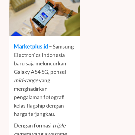
Marketplus.id
–
Samsung
Electronics Indonesia
baru saja meluncurkan
Galaxy A54 5G, ponsel
mid-range
yang
menghadirkan
pengalaman fotografi
kelas flagship dengan
harga terjangkau.
Dengan formasi
triple
camera
yang
awesome
,