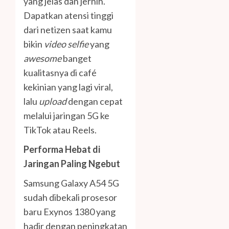
yang jelas dan jernih.
Dapatkan atensi tinggi
dari netizen saat kamu
bikin
video selfie
yang
awesome
banget
kualitasnya di café
kekinian yang lagi viral,
lalu
upload
dengan cepat
melalui jaringan 5G ke
TikTok atau Reels.
Performa Hebat di
Jaringan Paling Ngebut
Samsung Galaxy A54 5G
sudah dibekali prosesor
baru Exynos 1380 yang
hadir dengan peningkatan