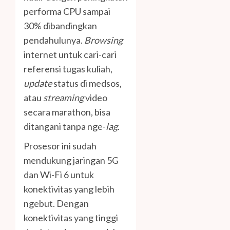
performa CPU sampai
30% dibandingkan
pendahulunya.
Browsing
internet untuk cari-cari
referensi tugas kuliah,
update
status di medsos,
atau
streaming
video
secara marathon, bisa
ditangani tanpa nge-
lag
.
Prosesor ini sudah
mendukung jaringan 5G
dan Wi-Fi 6 untuk
konektivitas yang lebih
ngebut. Dengan
konektivitas yang tinggi