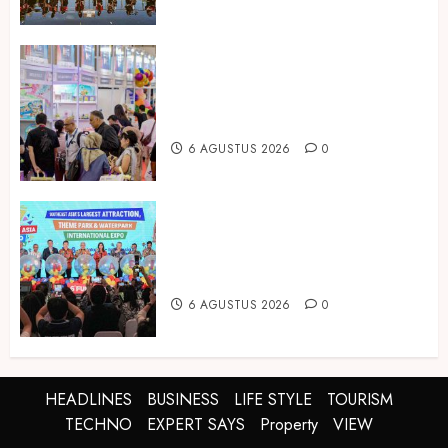
Temukan Ribuan Mainan dan
Produk Bayi dari Seluruh Dunia di
IBTE 2026
6 AGUSTUS 2026
0
Dorong Investasi Taman Rekreasi
dan Pariwisata Berkualitas, Fun
Asia Expo 2026 Resmi Digelar
6 AGUSTUS 2026
0
HEADLINES
BUSINESS
LIFE STYLE
TOURISM
TECHNO
EXPERT SAYS
Property
VIEW