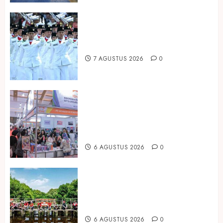
Songkok BHS dan Atlas Kembali
Hadirkan Edisi Paskibraka
7 AGUSTUS 2026
0
Kembali Hadir di Jakarta, IGHE
2026 Jadi Gerbang Inovasi dan
Peluang Bisnis Industri Gifts dan
Housewares Asia Tenggara
6 AGUSTUS 2026
0
Peringati Hari Mangrove Sedunia,
Prudential Indonesia Tanam 5.500
Mangrove
6 AGUSTUS 2026
0