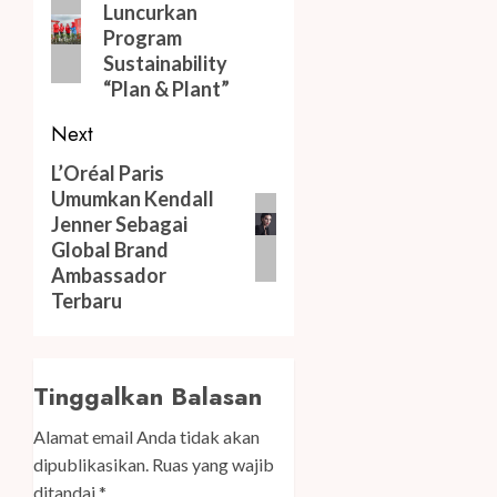
Luncurkan
post:
Program
Sustainability
“Plan & Plant”
Next
Next
L’Oréal Paris
Umumkan Kendall
post:
Jenner Sebagai
Global Brand
Ambassador
Terbaru
Tinggalkan Balasan
Alamat email Anda tidak akan
dipublikasikan.
Ruas yang wajib
ditandai
*