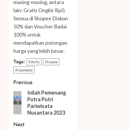
masing-masing, antara
lain: Gratis Ongkir Rp0,
Semua di Shopee Diskon
50% dan Voucher Badai
100% untuk
mendapatkan potongan
harga yang lebih besar.
Tags:
Kitschy
Shopee
shopeepay
Post
Previous
navigation
Previous
Inilah Pemenang
Putra Putri
post:
Pariwisata
Nusantara 2023
Next