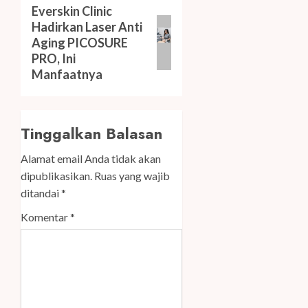
Next
Everskin Clinic
Hadirkan Laser Anti
post:
Aging PICOSURE
PRO, Ini
Manfaatnya
Tinggalkan Balasan
Alamat email Anda tidak akan
dipublikasikan.
Ruas yang wajib
ditandai
*
Komentar
*