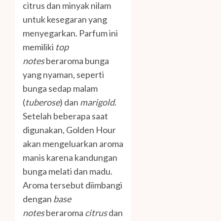
citrus dan minyak nilam
untuk kesegaran yang
menyegarkan. Parfum ini
memiliki
top
notes
beraroma bunga
yang nyaman, seperti
bunga sedap malam
(
tuberose
) dan
marigold
.
Setelah beberapa saat
digunakan, Golden Hour
akan mengeluarkan aroma
manis karena kandungan
bunga melati dan madu.
Aroma tersebut diimbangi
dengan
base
notes
beraroma
citrus
dan