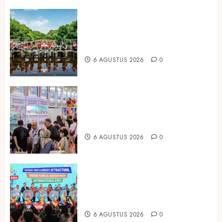
Peringati Hari Mangrove Sedunia,
Prudential Indonesia Tanam 5.500
Mangrove
6 AGUSTUS 2026
0
Temukan Ribuan Mainan dan
Produk Bayi dari Seluruh Dunia di
IBTE 2026
6 AGUSTUS 2026
0
Dorong Investasi Taman Rekreasi
dan Pariwisata Berkualitas, Fun
Asia Expo 2026 Resmi Digelar
6 AGUSTUS 2026
0