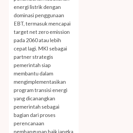
energi listrik dengan
dominasi penggunaan
EBT, termasuk mencapai
target net zero emission
pada 2060 atau lebih
cepat lagi. MKI sebagai
partner strategis
pemerintah siap
membantu dalam
mengimplementasikan
program transisi energi
yang dicanangkan
pemerintah sebagai
bagian dari proses
perencanaan
pembangunan baik jangka