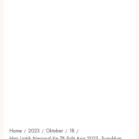
Home
2023
Oktober
18
Hari Listrik Nasional Ke-78 Enlit Asia 2023, Suguhkan