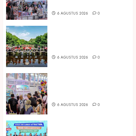
Housewares Asia Tenggara
6 AGUSTUS 2026
0
Peringati Hari Mangrove Sedunia,
Prudential Indonesia Tanam 5.500
Mangrove
6 AGUSTUS 2026
0
Temukan Ribuan Mainan dan
Produk Bayi dari Seluruh Dunia di
IBTE 2026
6 AGUSTUS 2026
0
Dorong Investasi Taman Rekreasi