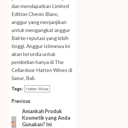
dan mendapatkan Limited
Edition Chenin Blanc,
anggur yang menjanjikan
untuk mengangkat anggur
Bali ke reputasi yang lebih
tinggi. Anggur istimewa ini
akan tersedia untuk
pembelian hanya di The
Cellardoor Hatten Wines di
Sanur, Bali.
Tags:
Hatten Wines
Post
Previous
navigation
Previous
Amankah Produk
Kosmetik yang Anda
post:
Gunakan? Ini