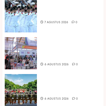
Songkok BHS dan Atlas Kembali
Hadirkan Edisi Paskibraka
7 AGUSTUS 2026
0
Kembali Hadir di Jakarta, IGHE
2026 Jadi Gerbang Inovasi dan
Peluang Bisnis Industri Gifts dan
Housewares Asia Tenggara
6 AGUSTUS 2026
0
Peringati Hari Mangrove Sedunia,
Prudential Indonesia Tanam 5.500
Mangrove
6 AGUSTUS 2026
0