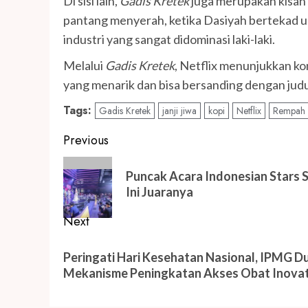
Di sisi lain,
Gadis Kretek
juga merupakan kisah
pantang menyerah, ketika Dasiyah bertekad un
industri yang sangat didominasi laki-laki.
Melalui
Gadis Kretek
, Netflix menunjukkan ko
yang menarik dan bisa bersanding dengan judul
Tags:
Gadis Kretek
janji jiwa
kopi
Netflix
Rempah
Post
Previous
navigation
Previous
Puncak Acara Indonesian Stars S
post:
Ini Juaranya
Next
Next
Peringati Hari Kesehatan Nasional, IPMG
post:
Mekanisme Peningkatan Akses Obat Inovat