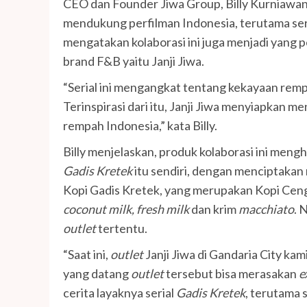
CEO dan Founder Jiwa Group, Billy Kurniawan
mendukung perfilman Indonesia, terutama ser
mengatakan kolaborasi ini juga menjadi yang 
brand F&B yaitu Janji Jiwa.
“Serial ini mengangkat tentang kekayaan rem
Terinspirasi dari itu, Janji Jiwa menyiapkan 
rempah Indonesia,” kata Billy.
Billy menjelaskan, produk kolaborasi ini mengha
Gadis Kretek
itu sendiri, dengan menciptakan 
Kopi Gadis Kretek, yang merupakan Kopi Cen
coconut milk, fresh milk
dan krim
macchiato
. 
outlet
tertentu.
“Saat ini,
outlet
Janji Jiwa di Gandaria City k
yang datang
outlet
tersebut bisa merasakan
e
cerita layaknya serial
Gadis Kretek
, terutama