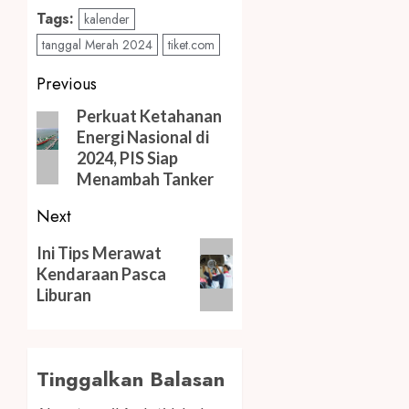
Tags:
kalender
tanggal Merah 2024
tiket.com
Post
Previous
navigation
Previous
Perkuat Ketahanan
Energi Nasional di
post:
2024, PIS Siap
Menambah Tanker
Next
Next
Ini Tips Merawat
post:
Kendaraan Pasca
Liburan
Tinggalkan Balasan