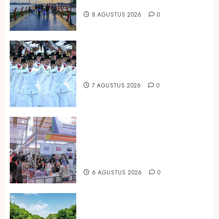
Paruh Kedua 2026
8 AGUSTUS 2026
0
Songkok BHS dan Atlas Kembali
Hadirkan Edisi Paskibraka
7 AGUSTUS 2026
0
Kembali Hadir di Jakarta, IGHE
2026 Jadi Gerbang Inovasi dan
Peluang Bisnis Industri Gifts dan
Housewares Asia Tenggara
6 AGUSTUS 2026
0
Peringati Hari Mangrove Sedunia,