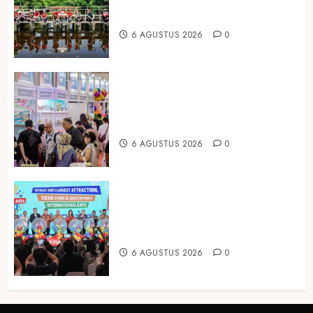
Prudential Indonesia Tanam 5.500
Mangrove
6 AGUSTUS 2026
0
Temukan Ribuan Mainan dan
Produk Bayi dari Seluruh Dunia di
IBTE 2026
6 AGUSTUS 2026
0
Dorong Investasi Taman Rekreasi
dan Pariwisata Berkualitas, Fun
Asia Expo 2026 Resmi Digelar
6 AGUSTUS 2026
0