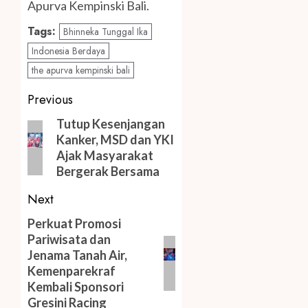
Apurva Kempinski Bali.
Tags:
Bhinneka Tunggal Ika
Indonesia Berdaya
the apurva kempinski bali
Post
Previous
navigation
Previous
Tutup Kesenjangan
Kanker, MSD dan YKI
post:
Ajak Masyarakat
Bergerak Bersama
Next
Next
Perkuat Promosi
Pariwisata dan
post:
Jenama Tanah Air,
Kemenparekraf
Kembali Sponsori
Gresini Racing