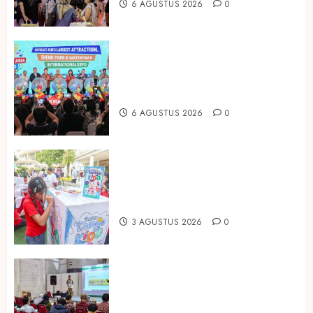
6 AGUSTUS 2026
0
Dorong Investasi Taman Rekreasi
dan Pariwisata Berkualitas, Fun
Asia Expo 2026 Resmi Digelar
6 AGUSTUS 2026
0
Susu Tango Kido Luncurkan Susu
Full Cream Fresh Milk Tanpa
Tambahan Sukrosa
3 AGUSTUS 2026
0
Hadir di Inagritech 2026, Pupuk
Hayati Dinosaurus Tawarkan
Solusi Pembenah Tanah Berbasis