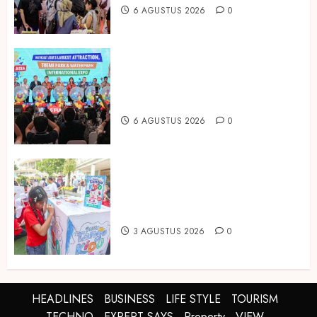
6 AGUSTUS 2026
0
Dorong Investasi Taman Rekreasi
dan Pariwisata Berkualitas, Fun
Asia Expo 2026 Resmi Digelar
6 AGUSTUS 2026
0
Susu Tango Kido Luncurkan Susu
Full Cream Fresh Milk Tanpa
Tambahan Sukrosa
3 AGUSTUS 2026
0
HEADLINES
BUSINESS
LIFE STYLE
TOURISM
TECHNO
EXPERT SAYS
Property
VIEW