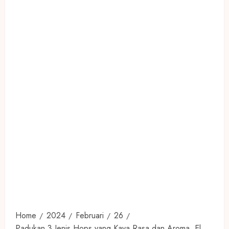
Home
2024
Februari
26
Padukan 3 Jenis Hops yang Kaya Rasa dan Aroma, El