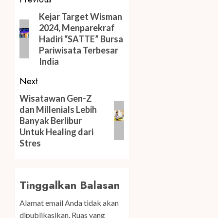
Post
navigation
Previous
Kejar Target Wisman
2024, Menparekraf
post:
Hadiri “SATTE” Bursa
Pariwisata Terbesar
India
Next
Next
Wisatawan Gen-Z
dan Millenials Lebih
post:
Banyak Berlibur
Untuk Healing dari
Stres
Tinggalkan Balasan
Alamat email Anda tidak akan
dipublikasikan.
Ruas yang