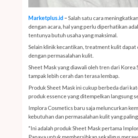
Marketplus.id
–
Salah satu cara meningkatkan
dengan acara, hal yang perlu diperhatikan ada
tentunya butuh usaha yang maksimal.
Selain klinik kecantikan, treatment kulit da
dengan permasalahan kulit.
Sheet Mask yang diawali oleh tren dari Korea
tampak lebih cerah dan terasa lembap.
Produk Sheet Mask ini cukup berbeda dari kate
produk essence yang ditempelkan langsung se
Implora Cosmetics baru saja meluncurkan kem
kebutuhan dan permasalahan kulit yang palin
“Ini adalah produk Sheet Mask pertama Implo
Papaya untuk membersihkan sekaligus merawat p