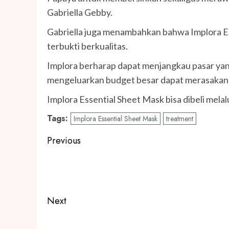
Gabriella Gebby.
Gabriella juga menambahkan bahwa Implora E
terbukti berkualitas.
Implora berharap dapat menjangkau pasar yang
mengeluarkan budget besar dapat merasakan p
Implora Essential Sheet Mask bisa dibeli mela
Tags:
Implora Essential Sheet Mask
treatment
Post
Previous
navigation
Previous
post:
Next
Next