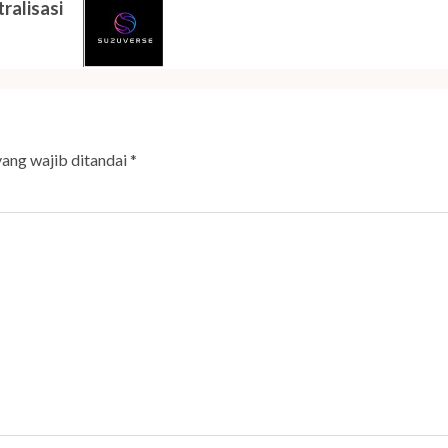
ralisasi
yang wajib ditandai
*