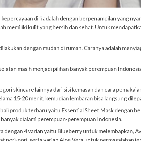
 kepercayaan diri adalah dengan berpenampilan yang nyam
lah memiliki kulit yang bersih dan sehat. Untuk mendapatka
pat dilakukan dengan mudah di rumah. Caranya adalah menyi
 Selatan masih menjadi pilihan banyak perempuan Indonesi
gori skincare lainnya dari sisi kemasan dan cara pemakaia
lama 15-20 menit, kemudian lembaran bisa langsung dilep
bali produk terbaru yaitu Essential Sheet Mask dengan b
g banyak dialami perempuan-perempuan Indonesia.
ra dengan 4 varian yaitu Blueberry untuk melembapkan, A
ori-pori, serta varian Aloe Vera untuk permasalahan jeraw