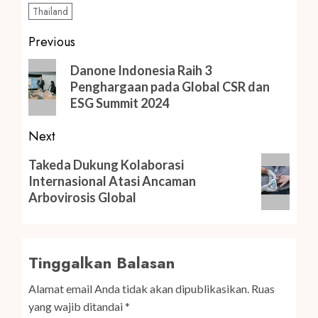
Thailand
Post
Previous
navigation
Previous
Danone Indonesia Raih 3
post:
Penghargaan pada Global CSR dan
ESG Summit 2024
Next
Next
Takeda Dukung Kolaborasi
post:
Internasional Atasi Ancaman
Arbovirosis Global
Tinggalkan Balasan
Alamat email Anda tidak akan dipublikasikan.
Ruas
yang wajib ditandai
*