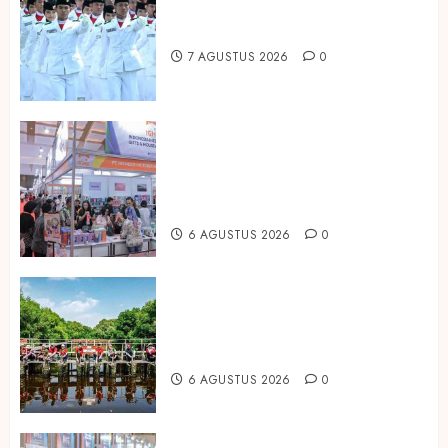
Songkok BHS dan Atlas Kembali
Hadirkan Edisi Paskibraka
7 AGUSTUS 2026
0
Kembali Hadir di Jakarta, IGHE
2026 Jadi Gerbang Inovasi dan
Peluang Bisnis Industri Gifts dan
Housewares Asia Tenggara
6 AGUSTUS 2026
0
Peringati Hari Mangrove Sedunia,
Prudential Indonesia Tanam 5.500
Mangrove
6 AGUSTUS 2026
0