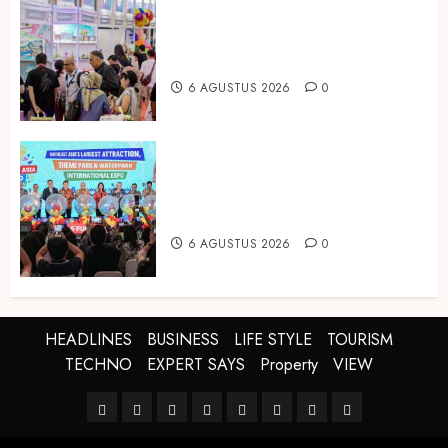
Temukan Ribuan Mainan dan
Produk Bayi dari Seluruh Dunia di
IBTE 2026
6 AGUSTUS 2026
0
Dorong Investasi Taman Rekreasi
dan Pariwisata Berkualitas, Fun
Asia Expo 2026 Resmi Digelar
6 AGUSTUS 2026
0
HEADLINES
BUSINESS
LIFE STYLE
TOURISM
TECHNO
EXPERT SAYS
Property
VIEW
HEADLINES
BUSINESS
LIFE
TOURISM
TECHNO
EXPERT
Property
VIEW
STYLE
SAYS