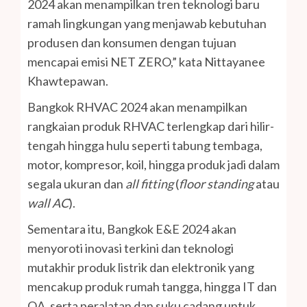
2024 akan menampilkan tren teknologi baru
ramah lingkungan yang menjawab kebutuhan
produsen dan konsumen dengan tujuan
mencapai emisi NET ZERO,” kata Nittayanee
Khawtepawan.
Bangkok RHVAC 2024 akan menampilkan
rangkaian produk RHVAC terlengkap dari hilir-
tengah hingga hulu seperti tabung tembaga,
motor, kompresor, koil, hingga produk jadi dalam
segala ukuran dan
all fitting
(
floor standing
atau
wall AC
).
Sementara itu, Bangkok E&E 2024 akan
menyoroti inovasi terkini dan teknologi
mutakhir produk listrik dan elektronik yang
mencakup produk rumah tangga, hingga IT dan
OA, serta peralatan dan suku cadang untuk