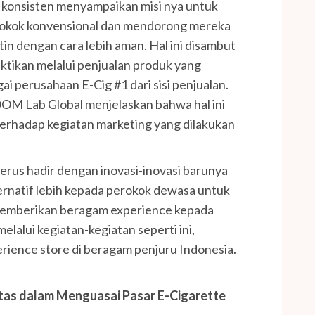
 konsisten menyampaikan misi nya untuk
rokok konvensional dan mendorong mereka
in dengan cara lebih aman. Hal ini disambut
uktikan melalui penjualan produk yang
ai perusahaan E-Cig #1 dari sisi penjualan.
OOM Lab Global menjelaskan bahwa hal ini
 terhadap kegiatan marketing yang dilakukan
us hadir dengan inovasi-inovasi barunya
ernatif lebih kepada perokok dewasa untuk
n memberikan beragam experience kepada
elalui kegiatan-kegiatan seperti ini,
ience store di beragam penjuru Indonesia.
itas dalam Menguasai Pasar E-Cigarette