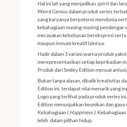
Hal ini lah yang menjadikan
spirit
dan lan
Weird Genius dalam produk series terb
yang karyanya berpotensi mendunia ser
kebahagiaan masing-masing pendengar 
merayakan kebebasan berekspresi serta ek
maupun inovasi kreatif lainnya.
Hadir dalam 3 variasi warna produk yakni 
merepresentasikan setiap kepribadian m
Produk dari Smiley Edition menuai antusi
Bukan tanpa alasan, dibalik kreativitas d
Edition ini, terdapat nilai menarik yang
Logo yang terlihat pada produk series ini
Edition menunjukkan keunikan dan gaya 
Kebahagiaan (
Happiness )
. Kebahagiaan
lebih dalam pilihan hidup.