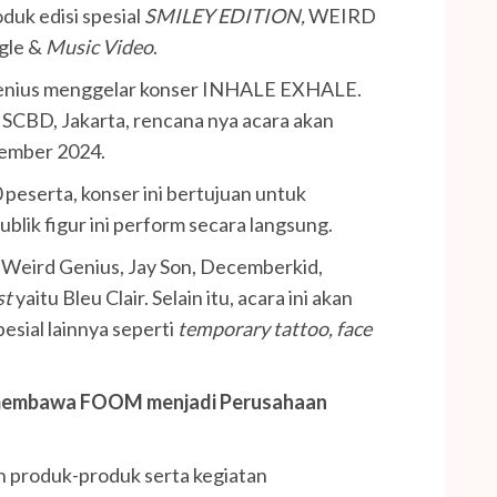
uk edisi spesial
SMILEY EDITION,
WEIRD
gle &
Music Video
.
Genius menggelar konser INHALE EXHALE.
 SCBD, Jakarta, rencana nya acara akan
tember 2024.
eserta, konser ini bertujuan untuk
lik figur ini perform secara langsung.
h Weird Genius, Jay Son, Decemberkid,
st
yaitu Bleu Clair. Selain itu, acara ini akan
esial lainnya seperti
temporary tattoo, face
 membawa FOOM menjadi Perusahaan
 produk-produk serta kegiatan