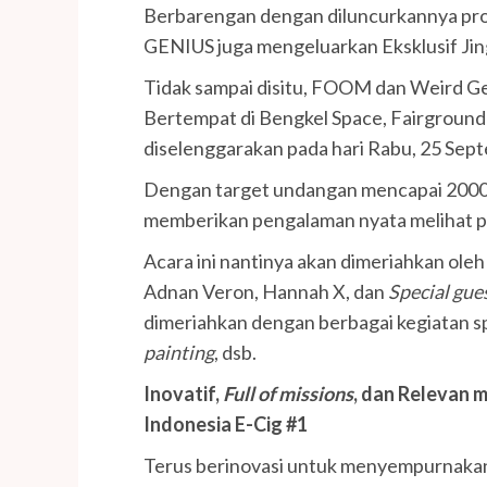
Berbarengan dengan diluncurkannya prod
GENIUS juga mengeluarkan Eksklusif Jin
Tidak sampai disitu, FOOM dan Weird 
Bertempat di Bengkel Space, Fairground
diselenggarakan pada hari Rabu, 25 Sep
Dengan target undangan mencapai 2000 p
memberikan pengalaman nyata melihat pub
Acara ini nantinya akan dimeriahkan ole
Adnan Veron, Hannah X, dan
Special gue
dimeriahkan dengan berbagai kegiatan sp
painting
, dsb.
Inovatif,
Full of missions
, dan Relevan
Indonesia E-Cig #1
Terus berinovasi untuk menyempurnakan