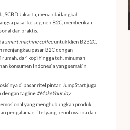
lub, SCBD Jakarta, menandai langkah
pangsa pasar ke segmen B2C, memberikan
sonal dan praktis.
da
smart machine coffee
untuk klien B2B2C,
en menjangkau pasar B2C dengan
 rumah, dari kopi hingga teh, minuman
uhan konsumen Indonesia yang semakin
isinya di pasar ritel pintar, JumpStart juga
a dengan tagline
#MakeYourJoy
.
n emosional yang menghubungkan produk
an pengalaman ritel yang penuh warna dan