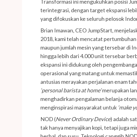
Transformasi ini mengukuhkan posisi Jump
terintegrasi, dengan target ekspansi leb
yang difokuskan ke seluruh pelosok Indo
Brian Imawan, CEO JumpStart, menjelaska
2018, kami telah mencatat pertumbuhan si
maupun jumlah mesin yang tersebar di In
hingga lebih dari 4.000 unit tersebar ber
ekspansi ini didukung oleh pengembangan
operasional yang matang untuk memastik
antusias merayakan perjalanan enam ta
‘personal barista at home’
merupakan lan
menghadirkan pengalaman belanja otomat
menginspirasi masyarakat untuk
‘make yo
NOD (
Never Ordinary Device
) adalah sa
tak hanya menyajikan kopi, tetapi juga 
herbal, dan susu. Teknologi canggih 