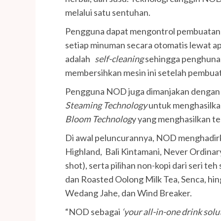
melalui satu sentuhan.
Pengguna dapat mengontrol pembuatan m
setiap minuman secara otomatis lewat ap
adalah
self-cleaning
sehingga penghuna t
membersihkan mesin ini setelah pembua
Pengguna NOD juga dimanjakan dengan fi
Steaming Technology
untuk menghasilkan
Bloom Technolog
y yang menghasilkan t
Di awal peluncurannya, NOD menghadirk
Highland, Bali Kintamani, Never Ordina
shot), serta pilihan non-kopi dari seri te
dan Roasted Oolong Milk Tea, Senca, hin
Wedang Jahe, dan Wind Breaker.
“NOD sebagai
‘your all-in-one drink solu