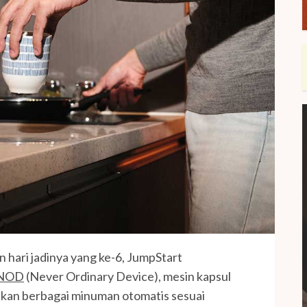
hari jadinya yang ke-6, JumpStart
NOD
(Never Ordinary Device), mesin kapsul
ikan berbagai minuman otomatis sesuai