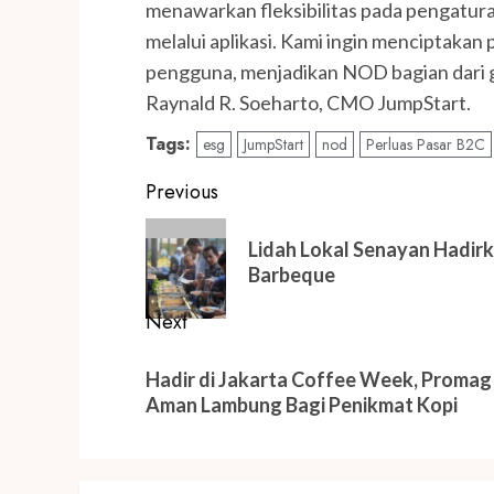
menawarkan fleksibilitas pada pengatur
melalui aplikasi. Kami ingin menciptakan
pengguna, menjadikan NOD bagian dari g
Raynald R. Soeharto, CMO JumpStart.
Tags:
esg
JumpStart
nod
Perluas Pasar B2C
Post
Previous
navigation
Previous
Lidah Lokal Senayan Hadirk
post:
Barbeque
Next
Next
Hadir di Jakarta Coffee Week, Promag 
post:
Aman Lambung Bagi Penikmat Kopi