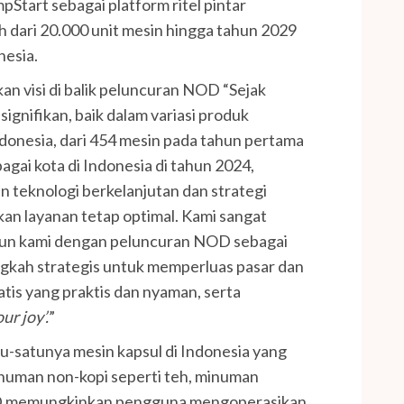
Start sebagai platform ritel pintar
ih dari 20.000 unit mesin hingga tahun 2029
nesia.
n visi di balik peluncuran NOD “Sejak
gnifikan, baik dalam variasi produk
donesia, dari 454 mesin pada tahun pertama
bagai kota di Indonesia di tahun 2024,
 teknologi berkelanjutan dan strategi
an layanan tetap optimal. Kami sangat
hun kami dengan peluncuran NOD sebagai
gkah strategis untuk memperluas pasar dan
is yang praktis dan nyaman, serta
ur joy’.
”
tu-satunya mesin kapsul di Indonesia yang
minuman non-kopi seperti teh, minuman
NOD memungkinkan pengguna mengoperasikan