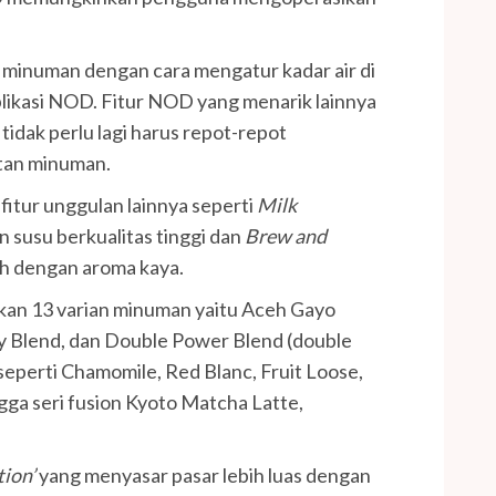
inuman dengan cara mengatur kadar air di
likasi NOD. Fitur NOD yang menarik lainnya
idak perlu lagi harus repot-repot
tan minuman.
tur unggulan lainnya seperti
Milk
 susu berkualitas tinggi dan
Brew and
eh dengan aroma kaya.
an 13 varian minuman yaitu Aceh Gayo
ry Blend, dan Double Power Blend (double
h seperti Chamomile, Red Blanc, Fruit Loose,
gga seri fusion Kyoto Matcha Latte,
tion’
yang menyasar pasar lebih luas dengan