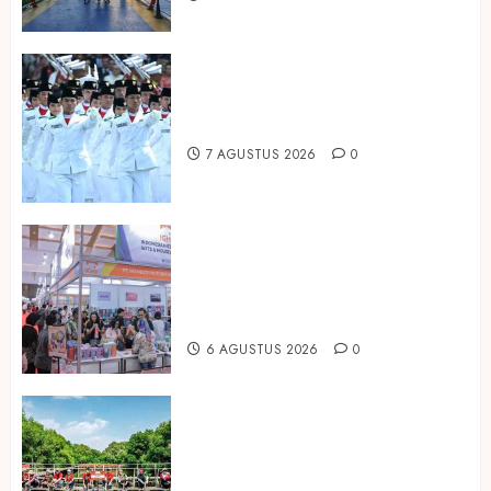
Songkok BHS dan Atlas Kembali
Hadirkan Edisi Paskibraka
7 AGUSTUS 2026
0
Kembali Hadir di Jakarta, IGHE
2026 Jadi Gerbang Inovasi dan
Peluang Bisnis Industri Gifts dan
Housewares Asia Tenggara
6 AGUSTUS 2026
0
Peringati Hari Mangrove Sedunia,
Prudential Indonesia Tanam 5.500
Mangrove