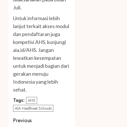
Juli.
Untuk informasi lebih
lanjut terkait akses modul
dan pendaftaran juga
kompetisi AHS, kunjungi
aia.id/AHS. Jangan
lewatkan kesempatan
untuk menjadi bagian dari
gerakan menuju
Indonesia yang lebih
sehat.
Tags:
AHS
AIA Healthiest Schools
Post
Previous