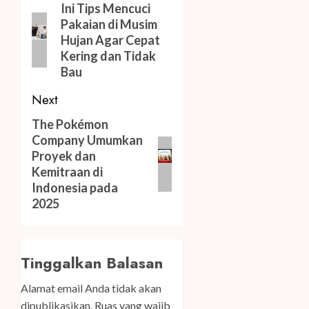
navigation
Previous
Ini Tips Mencuci
Pakaian di Musim
post:
Hujan Agar Cepat
Kering dan Tidak
Bau
Next
Next
The Pokémon
Company Umumkan
post:
Proyek dan
Kemitraan di
Indonesia pada
2025
Tinggalkan Balasan
Alamat email Anda tidak akan
dipublikasikan.
Ruas yang wajib