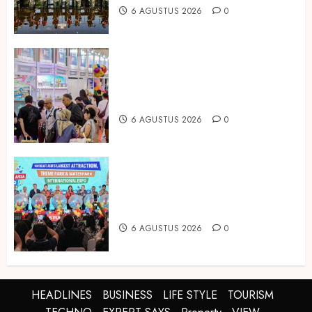
6 AGUSTUS 2026
0
Temukan Ribuan Mainan dan
Produk Bayi dari Seluruh Dunia di
IBTE 2026
6 AGUSTUS 2026
0
Dorong Investasi Taman Rekreasi
dan Pariwisata Berkualitas, Fun
Asia Expo 2026 Resmi Digelar
6 AGUSTUS 2026
0
HEADLINES
BUSINESS
LIFE STYLE
TOURISM