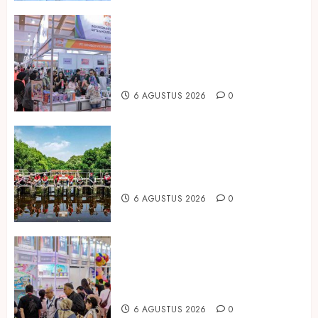
Kembali Hadir di Jakarta, IGHE
2026 Jadi Gerbang Inovasi dan
Peluang Bisnis Industri Gifts dan
Housewares Asia Tenggara
6 AGUSTUS 2026
0
Peringati Hari Mangrove Sedunia,
Prudential Indonesia Tanam 5.500
Mangrove
6 AGUSTUS 2026
0
Temukan Ribuan Mainan dan
Produk Bayi dari Seluruh Dunia di
IBTE 2026
6 AGUSTUS 2026
0