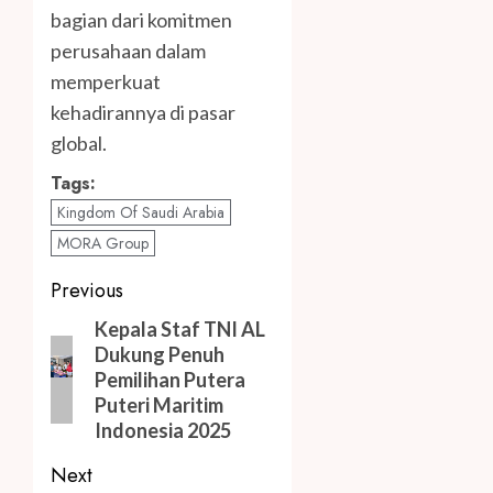
bagian dari komitmen
perusahaan dalam
memperkuat
kehadirannya di pasar
global.
Tags:
Kingdom Of Saudi Arabia
MORA Group
Post
Previous
navigation
Previous
Kepala Staf TNI AL
Dukung Penuh
post:
Pemilihan Putera
Puteri Maritim
Indonesia 2025
Next