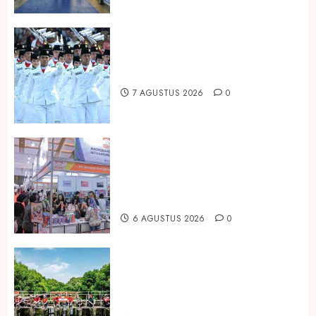
Songkok BHS dan Atlas Kembali
Hadirkan Edisi Paskibraka
7 AGUSTUS 2026
0
Kembali Hadir di Jakarta, IGHE
2026 Jadi Gerbang Inovasi dan
Peluang Bisnis Industri Gifts dan
Housewares Asia Tenggara
6 AGUSTUS 2026
0
Peringati Hari Mangrove Sedunia,
Prudential Indonesia Tanam 5.500
Mangrove