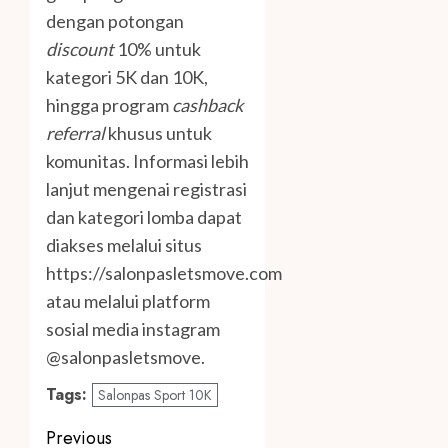
dengan potongan
discount
10% untuk
kategori 5K dan 10K,
hingga program
cashback
referral
khusus untuk
komunitas. Informasi lebih
lanjut mengenai registrasi
dan kategori lomba dapat
diakses melalui situs
https://salonpasletsmove.com
atau melalui platform
sosial media instagram
@salonpasletsmove.
Tags:
Salonpas Sport 10K
Post
Previous