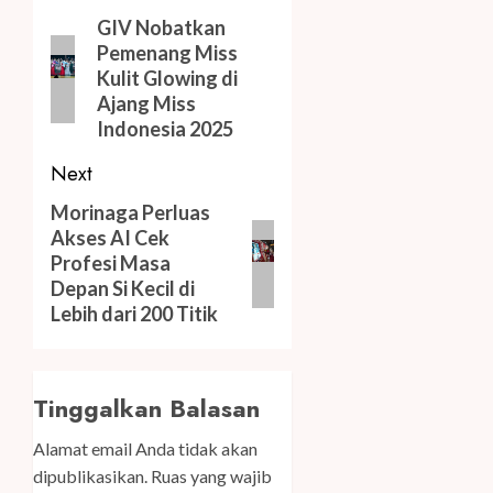
navigation
Previous
GIV Nobatkan
Pemenang Miss
post:
Kulit Glowing di
Ajang Miss
Indonesia 2025
Next
Next
Morinaga Perluas
Akses AI Cek
post:
Profesi Masa
Depan Si Kecil di
Lebih dari 200 Titik
Tinggalkan Balasan
Alamat email Anda tidak akan
dipublikasikan.
Ruas yang wajib