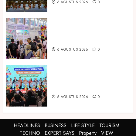
6 AGUSTUS 2026
0
Temukan Ribuan Mainan dan
Produk Bayi dari Seluruh Dunia di
IBTE 2026
6 AGUSTUS 2026
0
Dorong Investasi Taman Rekreasi
dan Pariwisata Berkualitas, Fun
Asia Expo 2026 Resmi Digelar
6 AGUSTUS 2026
0
HEADLINES
BUSINESS
LIFE STYLE
TOURISM
TECHNO
EXPERT SAYS
Property
VIEW