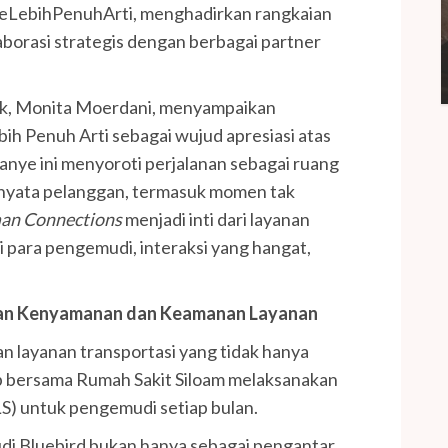
ceLebihPenuhArti, menghadirkan rangkaian
olaborasi strategis dengan berbagai partner
Tbk, Monita Moerdani, menyampaikan
 Penuh Arti sebagai wujud apresiasi atas
nye ini menyoroti perjalanan sebagai ruang
ah nyata pelanggan, termasuk momen tak
n Connections
menjadi inti dari layanan
i para pengemudi, interaksi yang hangat,
kan Kenyamanan dan Keamanan Layanan
 layanan transportasi yang tidak hanya
p bersama Rumah Sakit Siloam melaksanakan
LS) untuk pengemudi setiap bulan.
udi Bluebird bukan hanya sebagai pengantar