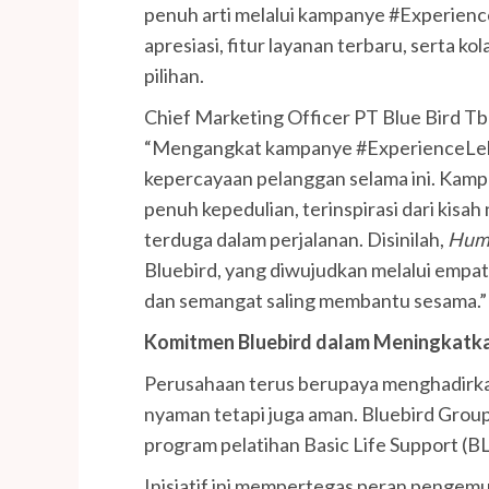
penuh arti melalui kampanye #Experien
apresiasi, fitur layanan terbaru, serta k
pilihan.
Chief Marketing Officer PT Blue Bird 
“Mengangkat kampanye #ExperienceLebih
kepercayaan pelanggan selama ini. Kampa
penuh kepedulian, terinspirasi dari kis
terduga dalam perjalanan. Disinilah,
Huma
Bluebird, yang diwujudkan melalui empat
dan semangat saling membantu sesama.”
Komitmen Bluebird dalam Meningkat
Perusahaan terus berupaya menghadirkan
nyaman tetapi juga aman. Bluebird Grou
program pelatihan Basic Life Support (B
Inisiatif ini mempertegas peran pengem