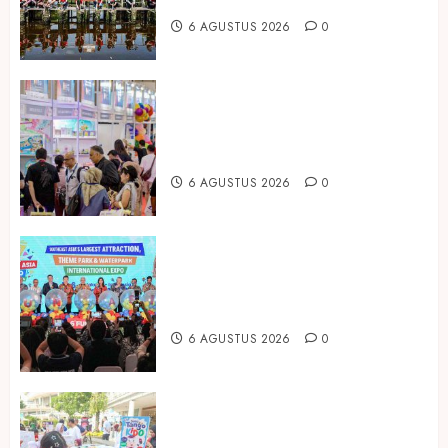
Mangrove
6 AGUSTUS 2026
0
Temukan Ribuan Mainan dan
Produk Bayi dari Seluruh Dunia di
IBTE 2026
6 AGUSTUS 2026
0
Dorong Investasi Taman Rekreasi
dan Pariwisata Berkualitas, Fun
Asia Expo 2026 Resmi Digelar
6 AGUSTUS 2026
0
Susu Tango Kido Luncurkan Susu
Full Cream Fresh Milk Tanpa