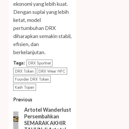
ekonomi yang lebih kuat.
Dengan suplai yang lebih
ketat, model
pertumbuhan DRX
diharapkan semakin stabil,
efisien, dan
berkelanjutan.
Tags:
DRX Sportnet
DRX Token
DRX Wear NFC
Founder DRX Token
Kash Topan
Post
Previous
navigation
Previous
Artotel Wanderlust
Persembahkan
post:
SEMARAK AKHIR