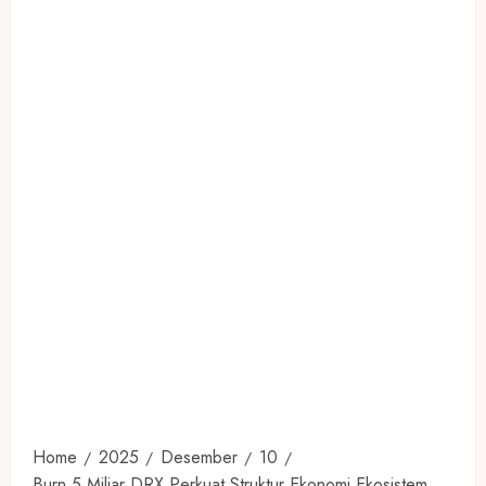
Home
2025
Desember
10
Burn 5 Miliar DRX Perkuat Struktur Ekonomi Ekosistem