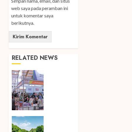
Simpan nama, email, dan situs
web saya pada peramban ini
untuk komentar saya
berikutnya.
RELATED NEWS
Kembali
Hadir di
Jakarta,
IGHE
2026
Jadi
Gerbang
Inovasi
Peringati
dan
Hari
Peluang