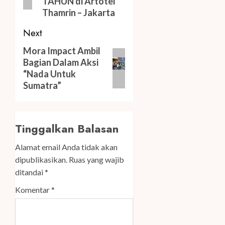
TAHUN di Artotel
Thamrin – Jakarta
Next
Next
Mora Impact Ambil
Bagian Dalam Aksi
post:
“Nada Untuk
Sumatra”
Tinggalkan Balasan
Alamat email Anda tidak akan
dipublikasikan.
Ruas yang wajib
ditandai
*
Komentar
*