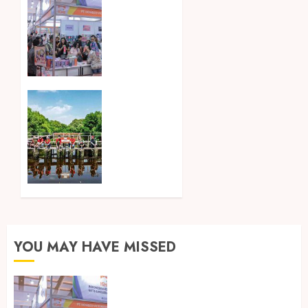
Hadir di
Jakarta,
IGHE
2026
Jadi
Gerbang
Inovasi
Peringati
dan
Hari
Peluang
Mangrove
Bisnis
Sedunia,
Industri
Prudential
Gifts
Indonesia
dan
Tanam
Housewares
5.500
Asia
Mangrove
Tenggara
YOU MAY HAVE MISSED
6
AGUSTUS
6
2026
AGUSTUS
0
2026
Kembali Hadir di Jakarta, IGHE
0
2026 Jadi Gerbang Inovasi dan