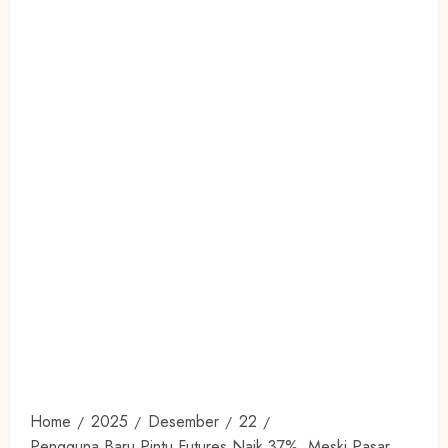
Home
2025
Desember
22
Pengguna Baru Pintu Futures Naik 37%, Meski Pasar