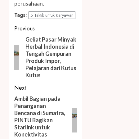
perusahaan.
Tags:
5 Taktik untuk Karyawan
Post
Previous
navigation
Previous
Geliat Pasar Minyak
Herbal Indonesia di
post:
Tengah Gempuran
Produk Impor,
Pelajaran dari Kutus
Kutus
Next
Next
Ambil Bagian pada
Penanganan
post:
Bencana di Sumatra,
PINTU Bagikan
Starlink untuk
Konektivitas