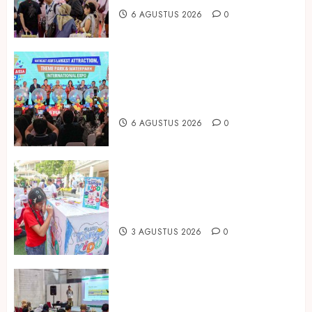
6 AGUSTUS 2026
0
Dorong Investasi Taman Rekreasi
dan Pariwisata Berkualitas, Fun
Asia Expo 2026 Resmi Digelar
6 AGUSTUS 2026
0
Susu Tango Kido Luncurkan Susu
Full Cream Fresh Milk Tanpa
Tambahan Sukrosa
3 AGUSTUS 2026
0
Hadir di Inagritech 2026, Pupuk
Hayati Dinosaurus Tawarkan