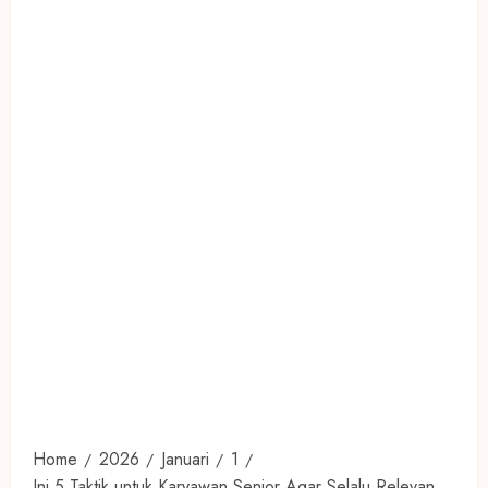
Home
2026
Januari
1
Ini 5 Taktik untuk Karyawan Senior Agar Selalu Relevan