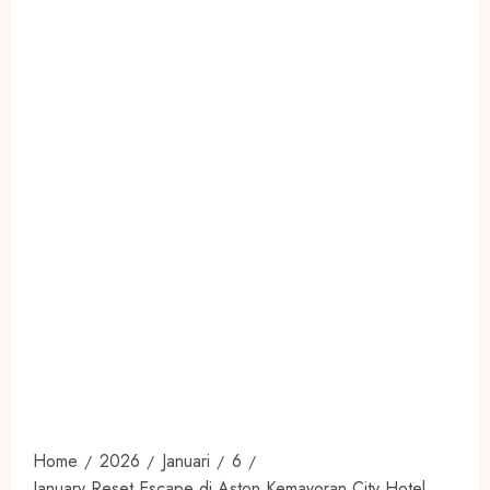
Home
2026
Januari
6
January Reset Escape di Aston Kemayoran City Hotel