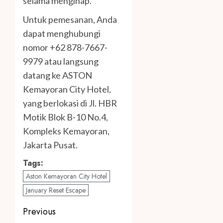
selama menginap.
Untuk pemesanan, Anda
dapat menghubungi
nomor +62 878-7667-
9979 atau langsung
datang ke ASTON
Kemayoran City Hotel,
yang berlokasi di Jl. HBR
Motik Blok B-10 No.4,
Kompleks Kemayoran,
Jakarta Pusat.
Tags:
Aston Kemayoran City Hotel
January Reset Escape
Post
Previous