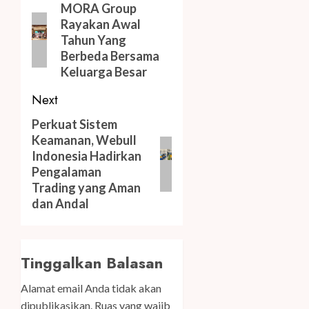
navigation
Previous
MORA Group
Rayakan Awal
post:
Tahun Yang
Berbeda Bersama
Keluarga Besar
Next
Next
Perkuat Sistem
Keamanan, Webull
post:
Indonesia Hadirkan
Pengalaman
Trading yang Aman
dan Andal
Tinggalkan Balasan
Alamat email Anda tidak akan
dipublikasikan.
Ruas yang wajib