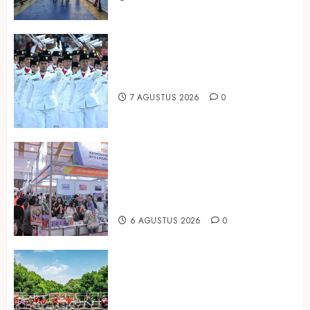
Songkok BHS dan Atlas Kembali
Hadirkan Edisi Paskibraka
7 AGUSTUS 2026
0
Kembali Hadir di Jakarta, IGHE
2026 Jadi Gerbang Inovasi dan
Peluang Bisnis Industri Gifts dan
Housewares Asia Tenggara
6 AGUSTUS 2026
0
Peringati Hari Mangrove Sedunia,
Prudential Indonesia Tanam 5.500
Mangrove