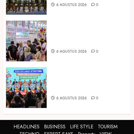
6 AGUSTUS 2026
0
Temukan Ribuan Mainan dan
Produk Bayi dari Seluruh Dunia di
IBTE 2026
6 AGUSTUS 2026
0
Dorong Investasi Taman Rekreasi
dan Pariwisata Berkualitas, Fun
Asia Expo 2026 Resmi Digelar
6 AGUSTUS 2026
0
HEADLINES
BUSINESS
LIFE STYLE
TOURISM