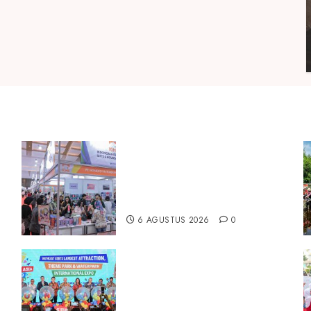
Kembali Hadir di Jakarta, IGHE
2026 Jadi Gerbang Inovasi dan
Peluang Bisnis Industri Gifts
dan Housewares Asia Tenggara
6 AGUSTUS 2026
0
Dorong Investasi Taman
Rekreasi dan Pariwisata
a
Berkualitas, Fun Asia Expo 2026
Resmi Digelar