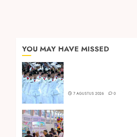
YOU MAY HAVE MISSED
Songkok BHS dan Atlas
Kembali Hadirkan Edisi
Paskibraka
7 AGUSTUS 2026
0
Temukan Ribuan Mainan dan
Produk Bayi dari Seluruh Duni
di IBTE 2026