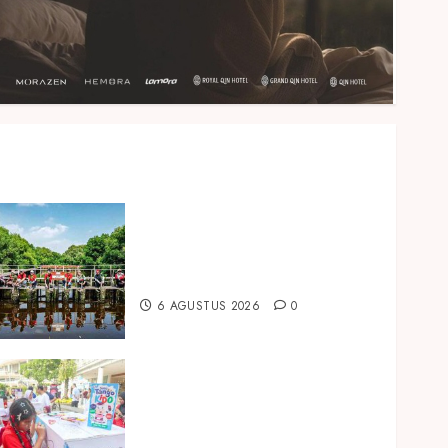
Peringati Hari Mangrove
Sedunia, Prudential Indonesia
Tanam 5.500 Mangrove
6 AGUSTUS 2026
0
Susu Tango Kido Luncurkan
Susu Full Cream Fresh Milk
Tanpa Tambahan Sukrosa