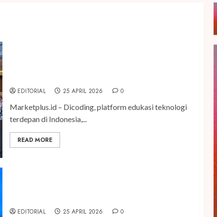
Dicoding Kupas Tuntas Masa Depan Talenta Digital
Indonesia di ajang “Dicoding Developer
Conference”
EDITORIAL
25 APRIL 2026
0
Marketplus.id – Dicoding, platform edukasi teknologi
terdepan di Indonesia,...
READ MORE
Hotel Seni & Gaya Hidup, ARTOTEL Leguna
Magelang Resmi Beroperasi
EDITORIAL
25 APRIL 2026
0