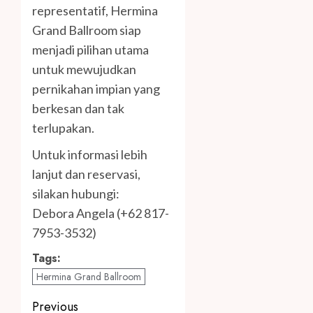
representatif, Hermina
Grand Ballroom siap
menjadi pilihan utama
untuk mewujudkan
pernikahan impian yang
berkesan dan tak
terlupakan.
Untuk informasi lebih
lanjut dan reservasi,
silakan hubungi:
Debora Angela (+62 817-
7953-3532)
Tags:
Hermina Grand Ballroom
Post
Previous