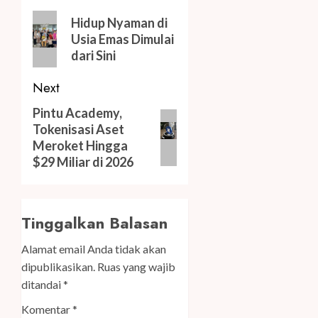
navigation
Previous
Hidup Nyaman di
post:
Usia Emas Dimulai
dari Sini
Next
Next
Pintu Academy,
Tokenisasi Aset
post:
Meroket Hingga
$29 Miliar di 2026
Tinggalkan Balasan
Alamat email Anda tidak akan
dipublikasikan.
Ruas yang wajib
ditandai
*
Komentar
*