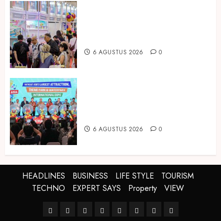
Temukan Ribuan Mainan dan
Produk Bayi dari Seluruh Dunia di
IBTE 2026
6 AGUSTUS 2026
0
Dorong Investasi Taman Rekreasi
dan Pariwisata Berkualitas, Fun
Asia Expo 2026 Resmi Digelar
6 AGUSTUS 2026
0
HEADLINES
BUSINESS
LIFE STYLE
TOURISM
TECHNO
EXPERT SAYS
Property
VIEW
HEADLINES
BUSINESS
LIFE
TOURISM
TECHNO
EXPERT
Property
VIEW