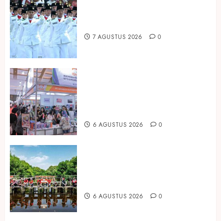
Songkok BHS dan Atlas Kembali
Hadirkan Edisi Paskibraka
7 AGUSTUS 2026
0
Kembali Hadir di Jakarta, IGHE
2026 Jadi Gerbang Inovasi dan
Peluang Bisnis Industri Gifts dan
Housewares Asia Tenggara
6 AGUSTUS 2026
0
Peringati Hari Mangrove Sedunia,
Prudential Indonesia Tanam 5.500
Mangrove
6 AGUSTUS 2026
0