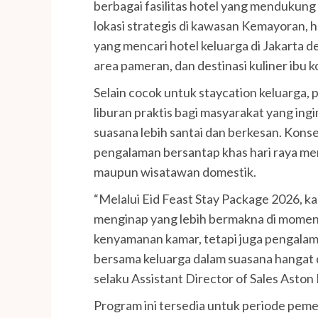
berbagai fasilitas hotel yang menduku
lokasi strategis di kawasan Kemayoran, ho
yang mencari hotel keluarga di Jakarta 
area pameran, dan destinasi kuliner ibu k
Selain cocok untuk staycation keluarga, 
liburan praktis bagi masyarakat yang in
suasana lebih santai dan berkesan. Kon
pengalaman bersantap khas hari raya menj
maupun wisatawan domestik.
“Melalui Eid Feast Stay Package 2026, 
menginap yang lebih bermakna di momen
kenyamanan kamar, tetapi juga pengalama
bersama keluarga dalam suasana hangat 
selaku Assistant Director of Sales Asto
Program ini tersedia untuk periode pem