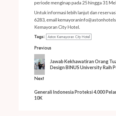
periode menginap pada 25 hingga 31 Mei
Untuk informasi lebih lanjut dan reserv
6283, email kemayoraninfo@astonhotels
Kemayoran City Hotel.
Tags:
Aston Kemayoran City Hotel
Post
Previous
navigation
Previous
Jawab Kekhawatiran Orang Tua so
post:
Design BINUS University Raih P
Next
Next
Generali Indonesia Proteksi 4.000 Pela
post:
10K