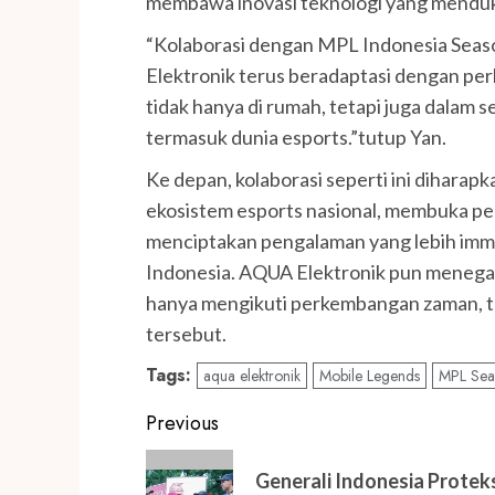
membawa inovasi teknologi yang mendu
“Kolaborasi dengan MPL Indonesia Seas
Elektronik terus beradaptasi dengan perk
tidak hanya di rumah, tetapi juga dalam
termasuk dunia esports.”tutup Yan.
Ke depan, kolaborasi seperti ini dihar
ekosistem esports nasional, membuka pel
menciptakan pengalaman yang lebih imme
Indonesia. AQUA Elektronik pun menega
hanya mengikuti perkembangan zaman, tet
tersebut.
Tags:
aqua elektronik
Mobile Legends
MPL Sea
Post
Previous
navigation
Previous
Generali Indonesia Proteks
post: