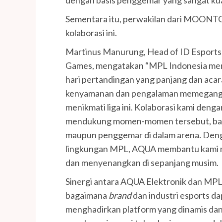
Sementara itu, perwakilan dari MOONT
kolaborasi ini.
Martinus Manurung, Head of ID Espo
Games, mengatakan “MPL Indonesia meny
hari pertandingan yang panjang dan acar
kenyamanan dan pengalaman memegang p
menikmati liga ini. Kolaborasi kami den
mendukung momen-momen tersebut, baik
maupun penggemar di dalam arena. Deng
lingkungan MPL, AQUA membantu kami m
dan menyenangkan di sepanjang musim.
Sinergi antara AQUA Elektronik dan MP
bagaimana
brand
dan industri esports da
menghadirkan platform yang dinamis dan p