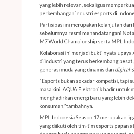
yang lebih relevan, sekaligus memperk
perkembangan industri esports di Indone
Partisipasi ini merupakan kelanjutan dar
sebelumnya resmi menandatangani Nota
M7 World Championship serta MPL Indo
Kolaborasi ini menjadi bukti nyata upa
di industri yang terus berkembang pesat
generasi muda yang dinamis dan
digital-
”Esports bukan sekadar kompetisi, tapi s
masa kini. AQUA Elektronik hadir untuk 
menghadirkan energi baru yang lebih dekat
konsumen,”tambahnya.
MPL Indonesia Season 17 merupakan liga 
yang diikuti oleh tim-tim esports papan a
dengan basis penggemar yang sangat ku