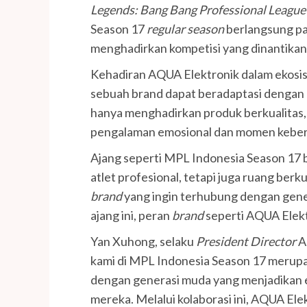
Legends: Bang Bang Professional League
Season 17
regular season
berlangsung pa
menghadirkan kompetisi yang dinantikan
Kehadiran AQUA Elektronik dalam ekosi
sebuah brand dapat beradaptasi dengan
hanya menghadirkan produk berkualitas,
pengalaman emosional dan momen kebers
Ajang seperti MPL Indonesia Season 17 
atlet profesional, tetapi juga ruang be
brand
yang ingin terhubung dengan gener
ajang ini, peran
brand
seperti AQUA Elek
Yan Xuhong, selaku
President Director
A
kami di MPL Indonesia Season 17 merupa
dengan generasi muda yang menjadikan e
mereka. Melalui kolaborasi ini, AQUA El