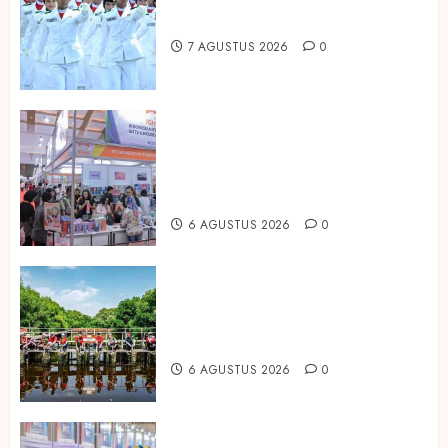
Hadirkan Edisi Paskibraka
7 AGUSTUS 2026
0
Kembali Hadir di Jakarta, IGHE
2026 Jadi Gerbang Inovasi dan
Peluang Bisnis Industri Gifts dan
Housewares Asia Tenggara
6 AGUSTUS 2026
0
Peringati Hari Mangrove Sedunia,
Prudential Indonesia Tanam 5.500
Mangrove
6 AGUSTUS 2026
0