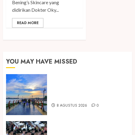
Bening’s Skincare yang
didirikan Dokter Oky...
READ MORE
YOU MAY HAVE MISSED
Ini Lima Tren Perjalanan yang
Membentuk Industri Wisata di
Paruh Kedua 2026
8 AGUSTUS 2026
0
Songkok BHS dan Atlas Kembali