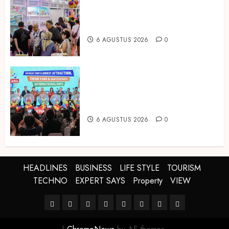
Temukan Ribuan Mainan dan
Produk Bayi dari Seluruh Dunia di
IBTE 2026
6 AGUSTUS 2026
0
Dorong Investasi Taman Rekreasi
dan Pariwisata Berkualitas, Fun
Asia Expo 2026 Resmi Digelar
6 AGUSTUS 2026
0
HEADLINES
BUSINESS
LIFE STYLE
TOURISM
TECHNO
EXPERT SAYS
Property
VIEW
HEADLINES
BUSINESS
LIFE
TOURISM
TECHNO
EXPERT
Property
VIEW
STYLE
SAYS