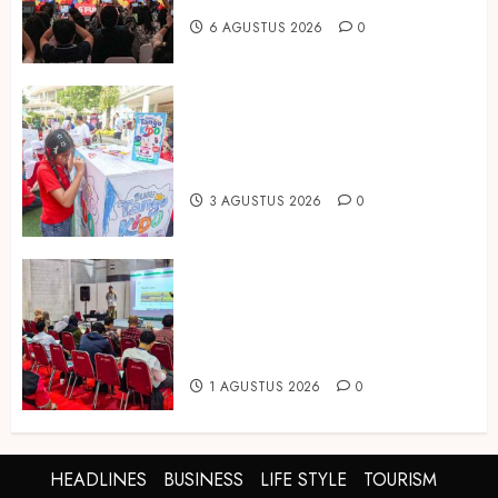
6 AGUSTUS 2026
0
Susu Tango Kido Luncurkan Susu
Full Cream Fresh Milk Tanpa
Tambahan Sukrosa
3 AGUSTUS 2026
0
Hadir di Inagritech 2026, Pupuk
Hayati Dinosaurus Tawarkan
Solusi Pembenah Tanah Berbasis
Bio-Teknologi
1 AGUSTUS 2026
0
HEADLINES
BUSINESS
LIFE STYLE
TOURISM