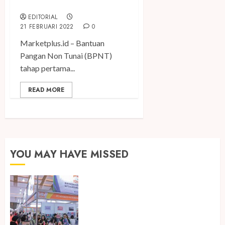
Sembako
EDITORIAL
21 FEBRUARI 2022
0
Marketplus.id – Bantuan
Pangan Non Tunai (BPNT)
tahap pertama...
READ MORE
YOU MAY HAVE MISSED
Kembali Hadir di Jakarta, IGHE
2026 Jadi Gerbang Inovasi dan
Peluang Bisnis Industri Gifts dan
Housewares Asia Tenggara