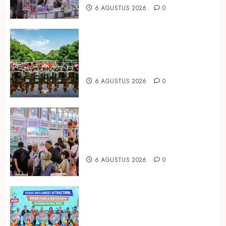
6 AGUSTUS 2026
0
Peringati Hari Mangrove Sedunia,
Prudential Indonesia Tanam 5.500
Mangrove
6 AGUSTUS 2026
0
Temukan Ribuan Mainan dan
Produk Bayi dari Seluruh Dunia di
IBTE 2026
6 AGUSTUS 2026
0
Dorong Investasi Taman Rekreasi
dan Pariwisata Berkualitas, Fun
Asia Expo 2026 Resmi Digelar