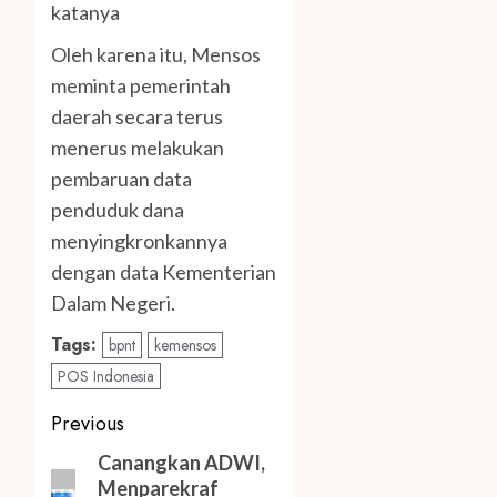
katanya
Oleh karena itu, Mensos
meminta pemerintah
daerah secara terus
menerus melakukan
pembaruan data
penduduk dana
menyingkronkannya
dengan data Kementerian
Dalam Negeri.
Tags:
bpnt
kemensos
POS Indonesia
Post
Previous
navigation
Previous
Canangkan ADWI,
Menparekraf
post: