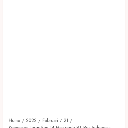
Home
2022
Februari
21
Kemensos Targetkan 14 Hari pada PT Pos Indonesia