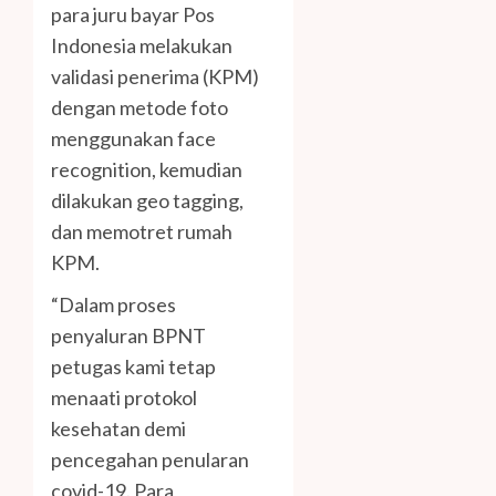
para juru bayar Pos
Indonesia melakukan
validasi penerima (KPM)
dengan metode foto
menggunakan face
recognition, kemudian
dilakukan geo tagging,
dan memotret rumah
KPM.
“Dalam proses
penyaluran BPNT
petugas kami tetap
menaati protokol
kesehatan demi
pencegahan penularan
covid-19. Para