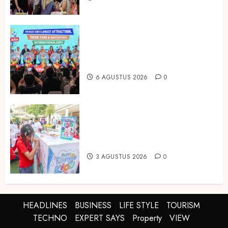
Dorong Investasi Taman Rekreasi
dan Pariwisata Berkualitas, Fun
Asia Expo 2026 Resmi Digelar
6 AGUSTUS 2026
0
Susu Tango Kido Luncurkan Susu
Full Cream Fresh Milk Tanpa
Tambahan Sukrosa
3 AGUSTUS 2026
0
HEADLINES
BUSINESS
LIFE STYLE
TOURISM
TECHNO
EXPERT SAYS
Property
VIEW