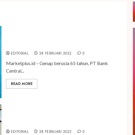
Dukung Kemajuan UMKM, BCA Produksi 35.000
Seragam Batik dari Pengrajin Lokal
EDITORIAL
28 FEBRUARI 2022
0
Marketplus.id – Genap berusia 65 tahun, PT Bank
Central...
READ MORE
CEO Dafam Hotel Management Raih Best CEO
2021
EDITORIAL
28 FEBRUARI 2022
0