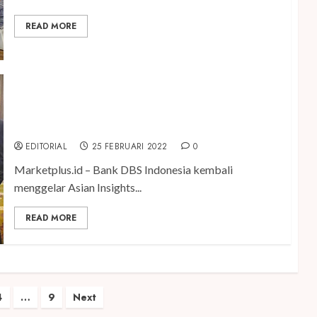
READ MORE
KemenKes Ungkap Transformasi Layanan
Kesehatan dalam DBS Asian Insights Conference
2022
EDITORIAL
25 FEBRUARI 2022
0
Marketplus.id – Bank DBS Indonesia kembali
menggelar Asian Insights...
READ MORE
4
…
9
Next