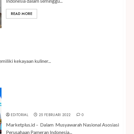
Indonesia dalam seminggu...
READ MORE
Era Modern
iliki kekayaan kuliner...
Jelang Kebangkitan Industri MICE Tanah Air,
ASPERAPI Ungkap Strategi dalam Munas XI
EDITORIAL
25 FEBRUARI 2022
0
Marketplus.id – Dalam Musyawarah Nasional Asosiasi
Perusahaan Pameran Indonesia...