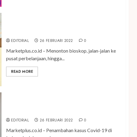
Kehabisan Ide Kencan Karena Pandemi? Coba 4 Ide
Kencan Berikut Ini
EDITORIAL
26 FEBRUARI 2022
0
Marketplus.co.id – Menonton bioskop, jalan-jalan ke
pusat perbelanjaan, hingga...
READ MORE
Pandemi Belum Usai, GP Farmasi Jaga Kemandirian
dan Ketersediaan Obat
EDITORIAL
26 FEBRUARI 2022
0
Marketplus.co.id – Penambahan kasus Covid-19 di