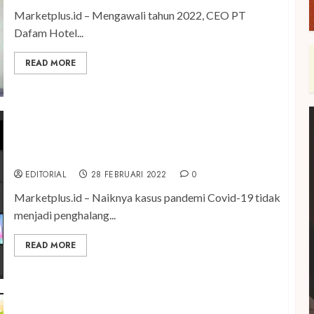
Marketplus.id – Mengawali tahun 2022, CEO PT
Dafam Hotel...
READ MORE
Natur Beauty dan HG For Men Gelar Virtual
Gathering “Embrace Your Naturally Confidence”
EDITORIAL
28 FEBRUARI 2022
0
Marketplus.id – Naiknya kasus pandemi Covid-19 tidak
menjadi penghalang...
READ MORE