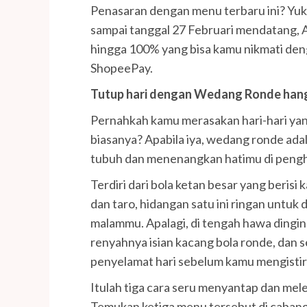
Penasaran dengan menu terbaru ini? Yuk,
sampai tanggal 27 Februari mendatang,
hingga 100% yang bisa kamu nikmati d
ShopeePay.
Tutup hari dengan Wedang Ronde han
Pernahkah kamu merasakan hari-hari yang
biasanya? Apabila iya, wedang ronde ad
tubuh dan menenangkan hatimu di pengh
Terdiri dari bola ketan besar yang berisi 
dan taro, hidangan satu ini ringan untuk
malammu. Apalagi, di tengah hawa dingin
renyahnya isian kacang bola ronde, dan 
penyelamat hari sebelum kamu mengisti
Itulah tiga cara seru menyantap dan mele
Temukan ketiga menu tersebut di cabang