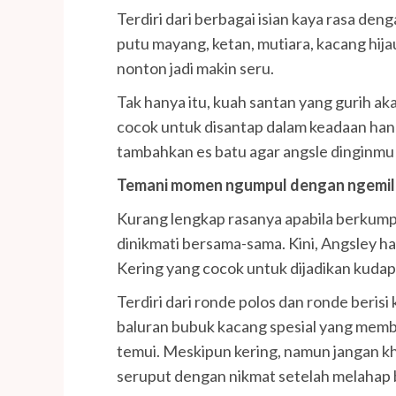
Terdiri dari berbagai isian kaya rasa den
putu mayang, ketan, mutiara, kacang hija
nonton jadi makin seru.
Tak hanya itu, kuah santan yang gurih a
cocok untuk disantap dalam keadaan han
tambahkan es batu agar angsle dinginmu 
Temani momen ngumpul dengan ngemil
Kurang lengkap rasanya apabila berkump
dinikmati bersama-sama. Kini, Angsley 
Kering yang cocok untuk dijadikan kuda
Terdiri dari ronde polos dan ronde berisi
baluran bubuk kacang spesial yang memb
temui. Meskipun kering, namun jangan kh
seruput dengan nikmat setelah melahap