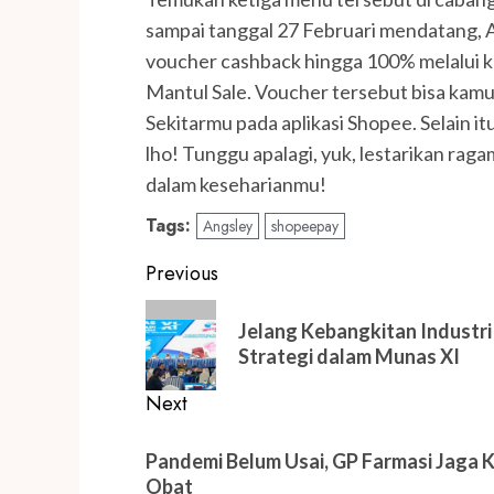
sampai tanggal 27 Februari mendatang,
voucher cashback hingga 100% melalui
Mantul Sale. Voucher tersebut bisa kamu
Sekitarmu pada aplikasi Shopee. Selain 
lho! Tunggu apalagi, yuk, lestarikan rag
dalam keseharianmu!
Tags:
Angsley
shopeepay
Post
Previous
navigation
Previous
Jelang Kebangkitan Industr
post:
Strategi dalam Munas XI
Next
Next
Pandemi Belum Usai, GP Farmasi Jaga 
post:
Obat